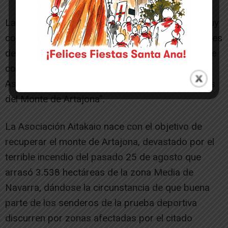
La edición de 2017 de esta prueba deportiva, muy
consolidada en el calendario navarro para amantes
de la BTT, tendrá un carácter especial puesto que
contribuirá a la captación de fondos para la
Asociación de reciente creación “Aitakaio Amigos
del Monte de Artajona”.
La Asociación Aitakaio nace con el objetivo de
recuperar el monte de Artajona, devastado por el
terrible incendio del pasado 25 de agosto que
arrasó 3.538 hectáreas de la zona Media de
Navarra, dándose la circunstancia de que buena
parte de los senderos de la prueba deportiva
discurren por zonas afectadas por el citado