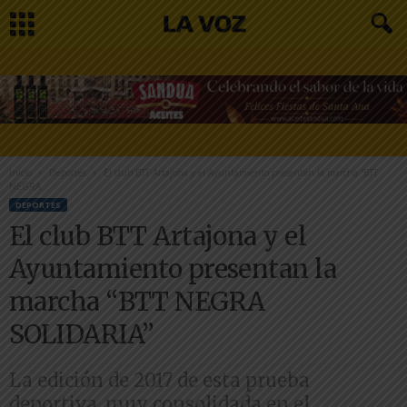
Inicio
Deportes
El club BTT Artajona y el Ayuntamiento presentan la marcha “BTT
NEGRA...
DEPORTES
El club BTT Artajona y el
Ayuntamiento presentan la
marcha “BTT NEGRA
SOLIDARIA”
La edición de 2017 de esta prueba
deportiva, muy consolidada en el