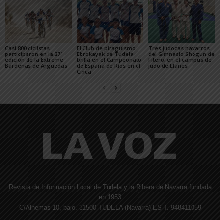
Casi 800 ciclistas
El Club de piragüismo
Tres judocas navarros
participaron en la 27ª
Ebrokayak de Tudela
del Gimnasio Shogun de
edición de la Extreme
brilla en el Campeonato
Fitero, en el campus de
Bardenas de Arguedas
de España de Ríos en el
judo de Llanes
Cinca
Revista de Información Local de Tudela y la Ribera de Navarra fundada
en 1953
C/Alhemas 10, bajo. 31500 TUDELA (Navarra) ES T. 948411059