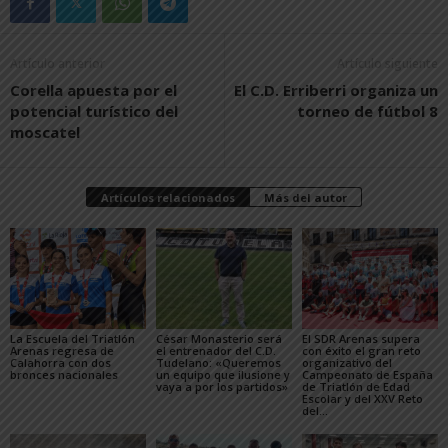
Artículo anterior
Artículo siguiente
Corella apuesta por el
El C.D. Erriberri organiza un
potencial turístico del
torneo de fútbol 8
moscatel
Artículos relacionados
Más del autor
La Escuela del Triatlón
César Monasterio será
El SDR Arenas supera
Arenas regresa de
el entrenador del C.D.
con éxito el gran reto
Calahorra con dos
Tudelano: «Queremos
organizativo del
bronces nacionales
un equipo que ilusione y
Campeonato de España
vaya a por los partidos»
de Triatlón de Edad
Escolar y del XXV Reto
del...