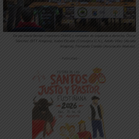
De pie David Beriain (reportero DMAX) y sentados de izquierda a derecha: Óscar
Sánchez (BTT Artajona), Isabel Elizalde (Consejera G.N.), Adolfo Vélez (Alcalde
Artajona), Fernando Catalán (Asociación Aitakaio).
-- Publicidad --