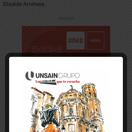
Elizalde Arretxea.
-- Publicidad --