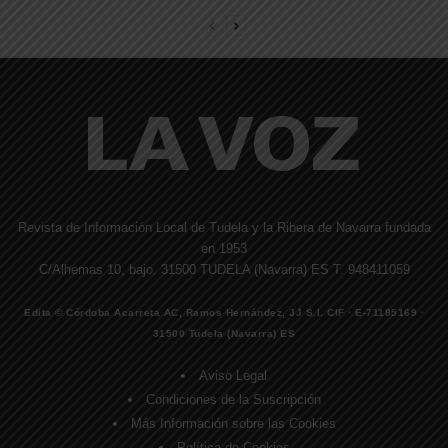
Revista de Información Local de Tudela y la Ribera de Navarra fundada
en 1953
C/Alhemas 10, bajo. 31500 TUDELA (Navarra) ES T. 948411059
Edita © Córdoba Acarreta AC, Ramos Hernández, JJ S.I. CIF · E-71185169 ·
31500 Tudela (Navarra) ES
Aviso Legal
Condiciones de la Suscripción
Más Información sobre las Cookies
Política de Cookies