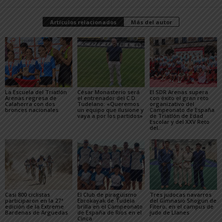
Artículos relacionados
Más del autor
La Escuela del Triatlón
César Monasterio será
El SDR Arenas supera
Arenas regresa de
el entrenador del C.D.
con éxito el gran reto
Calahorra con dos
Tudelano: «Queremos
organizativo del
bronces nacionales
un equipo que ilusione y
Campeonato de España
vaya a por los partidos»
de Triatlón de Edad
Escolar y del XXV Reto
del...
Casi 800 ciclistas
El Club de piragüismo
Tres judocas navarros
participaron en la 27ª
Ebrokayak de Tudela
del Gimnasio Shogun de
edición de la Extreme
brilla en el Campeonato
Fitero, en el campus de
Bardenas de Arguedas
de España de Ríos en el
judo de Llanes
Cinca