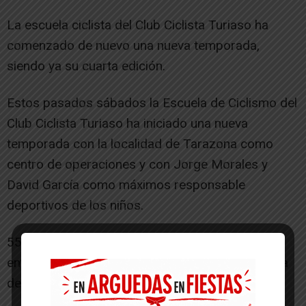
La escuela ciclista del Club Ciclista Turiaso ha
comenzado de nuevo una nueva temporada,
siendo ya su cuarta edición.
Estos pasados sábados la Escuela de Ciclismo del
Club Ciclista Turiaso ha iniciado una nueva
temporada con la localidad de Tarazona como
centro de operaciones y con Jorge Morales y
David García como máximos responsable
deportivos de los niños.
55 jóvenes se han estrenado en los primeros
entrenamientos en lo que han supuesto una toma
de contacto entre los niños y monitores.