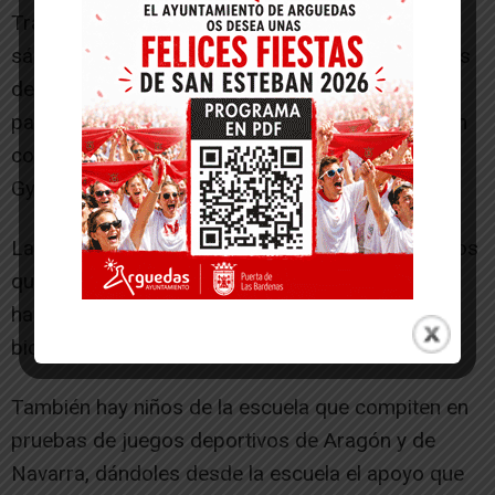
Tras varias salidas, los jóvenes este pasado
sábado, tras una breve salida por los alrededores
de la localidad celebraron una pequeña gymkana
para que los chicos que desean competir puedan
conocer los obstáculos que les ponen en las
Gymkanas de las carreras
La escuela se creo para poder enseñar a los niños
que lo desearan los parajes de los alrededores
haciendo deporte, enseñarles mecánica de sus
bicicletas y seguridad vial.
También hay niños de la escuela que compiten en
pruebas de juegos deportivos de Aragón y de
Navarra, dándoles desde la escuela el apoyo que