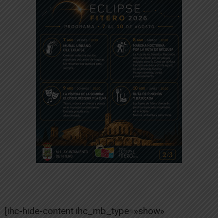
[ihc-hide-content ihc_mb_type=»show»