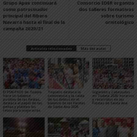
Grupo Apex continuará
Consorcio EDER organiza
como patrocinador
dos talleres formativos
principal del Ribera
sobre turismo
Navarra hasta el final de la
ornitológico
campaña 2020/21
Artículos relacionados
Más del autor
El PSN-PSOE de Tudela
Toquero destaca la
Gigantes y Cabezudos
hace un balance
convivencia y la caída
en Tudela 2026: horarios
positivo de las fiestas,
de los delitos en el
y recorridos en las
destaca el papel de las
balance de las Fiestas
Fiestas de Santa Ana
peñas y plantea los
de Santa Ana 2026
retos para mejorarlas