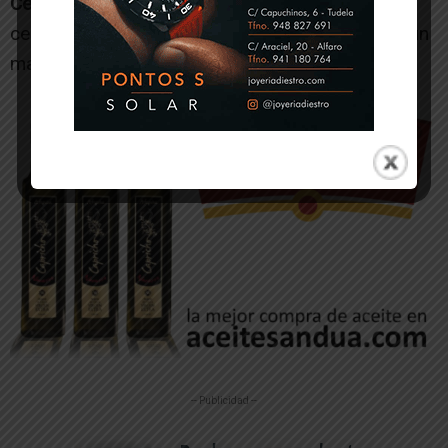
Cebolla encurtida.
Si te gustan los encurtidos, la
cebolla en vinagreta o en aceite de oliva resulta un
manjar más que sano.
-- Publicidad --