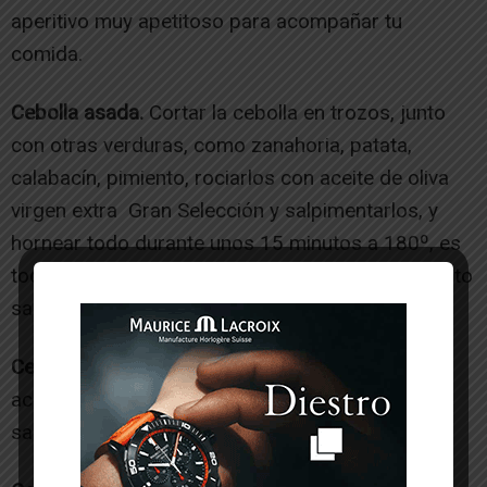
aperitivo muy apetitoso para acompañar tu
comida.
Cebolla asada.
Cortar la cebolla en trozos, junto
con otras verduras, como zanahoria, patata,
calabacín, pimiento, rociarlos con aceite de oliva
virgen extra Gran Selección y salpimentarlos, y
hornear todo durante unos 15 minutos a 180º, es
todo lo que necesitas para obtener un primer plato
sano y delicioso.
Cebolla cocida.
Es una buena opción para que
acompañe ensaladas, carnes, pescados. Y muy
saludable!