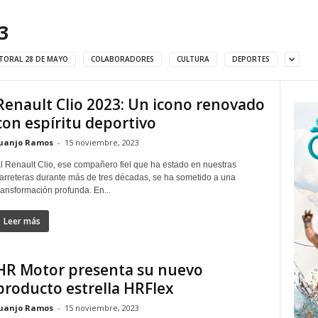
3
TORAL 28 DE MAYO
COLABORADORES
CULTURA
DEPORTES
Renault Clio 2023: Un icono renovado
con espíritu deportivo
uanjo Ramos
-
15 noviembre, 2023
l Renault Clio, ese compañero fiel que ha estado en nuestras
arreteras durante más de tres décadas, se ha sometido a una
ransformación profunda. En...
Leer más
HR Motor presenta su nuevo
producto estrella HRFlex
uanjo Ramos
-
15 noviembre, 2023