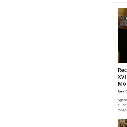
Rec
XVI
Mon
Ana 
Agente
d’Esq
robad