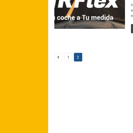
H
e
e
1
2