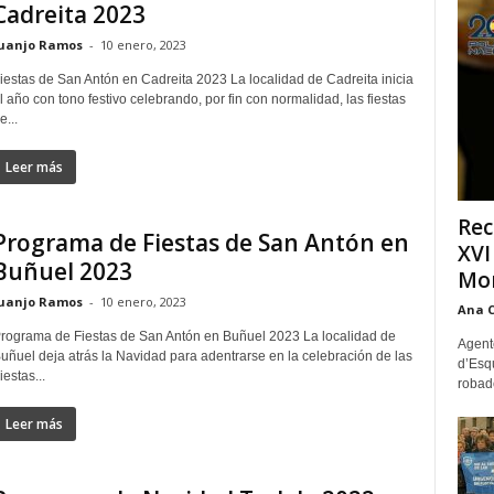
Cadreita 2023
uanjo Ramos
-
10 enero, 2023
iestas de San Antón en Cadreita 2023 La localidad de Cadreita inicia
l año con tono festivo celebrando, por fin con normalidad, las fiestas
e...
Leer más
Rec
Programa de Fiestas de San Antón en
XVI
Buñuel 2023
Mon
uanjo Ramos
-
10 enero, 2023
Ana 
rograma de Fiestas de San Antón en Buñuel 2023 La localidad de
Agente
uñuel deja atrás la Navidad para adentrarse en la celebración de las
d’Esq
iestas...
robad
Leer más