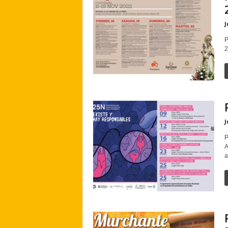
J
P
2
J
P
A
a