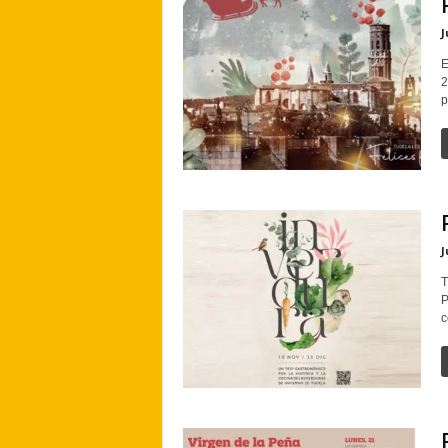
J
E
2
p
J
T
P
c