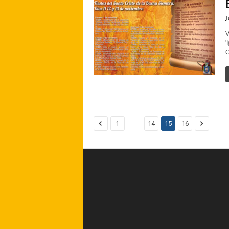
J
V
'
C
...
1
14
15
16