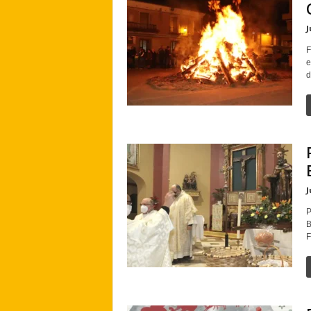
J
F
e
d
J
P
B
F