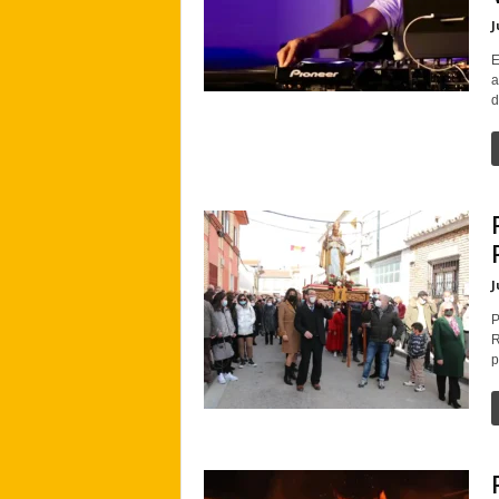
J
E
a
d
J
P
R
p