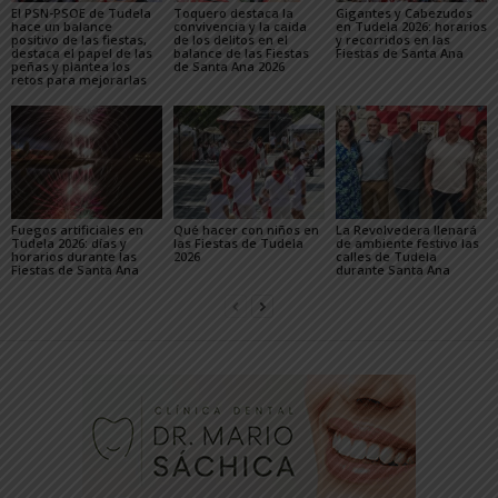
El PSN-PSOE de Tudela
Toquero destaca la
Gigantes y Cabezudos
hace un balance
convivencia y la caída
en Tudela 2026: horarios
positivo de las fiestas,
de los delitos en el
y recorridos en las
destaca el papel de las
balance de las Fiestas
Fiestas de Santa Ana
peñas y plantea los
de Santa Ana 2026
retos para mejorarlas
Fuegos artificiales en
Qué hacer con niños en
La Revolvedera llenará
Tudela 2026: días y
las Fiestas de Tudela
de ambiente festivo las
horarios durante las
2026
calles de Tudela
Fiestas de Santa Ana
durante Santa Ana