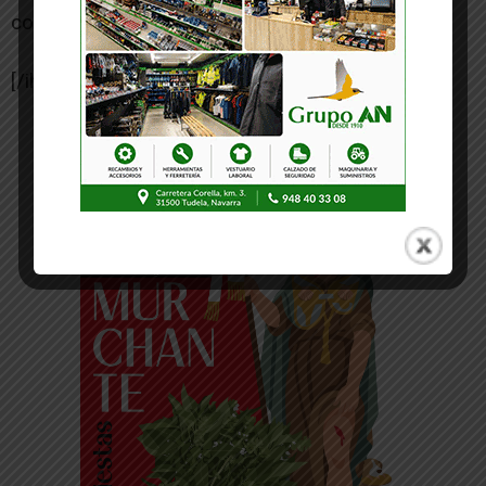
construcción de la misma.
[/ihc-hide-content]
-- Publicidad --