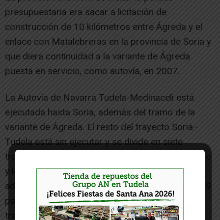
presupuestaria era sacar a licitación de
construcción de 10 kilómetros entre Ágreda y el
enlace con Matalebreras en la provincia de Soria y
que diera continuidad a la variante de Ágreda
puesta en servicio, como autovía, en 2007.
La Autovía de Navarra Tudela-Medinaceli está
ejecutada hasta Soria, además del tramo de la
variante de Ágreda. El resto del trayecto Soria–
Tudela está sin ejecutar y se divide en siete
tramos, dependientes cinco de ellos del Ministerio
y los otros dos del Gobierno de Navarra. Ambas
administraciones se pusieron de acuerdo en 2009
para coordinar los trazados, desarrollo y
tramitación de las fases que conllevarán la