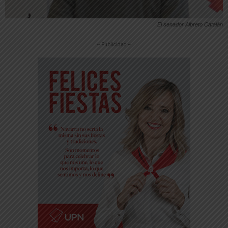
El senador Albreto Catalán
-- Publicidad --