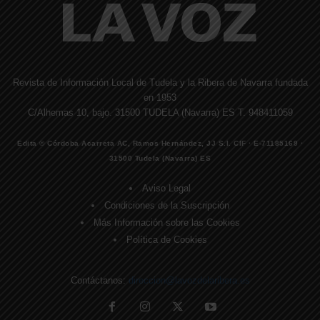
Revista de Información Local de Tudela y la Ribera de Navarra fundada
en 1953
C/Alhemas 10, bajo. 31500 TUDELA (Navarra) ES T. 948411059
Edita © Córdoba Acarreta AC, Ramos Hernández, JJ S.I. CIF · E-71185169 ·
31500 Tudela (Navarra) ES
Aviso Legal
Condiciones de la Suscripción
Más Información sobre las Cookies
Política de Cookies
Contáctanos:
direccion@lavozdelaribera.es