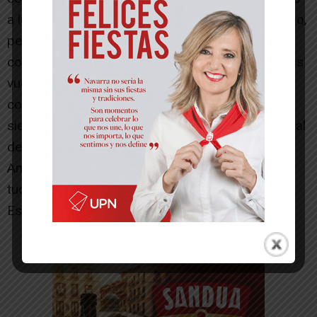
a los rivales. Carlos sin cebarse en seguir al grupo,
perdió unos cuantos puestos, pero a base de
constancia y mantener su ritmo en las dos últimas
vueltas fue superando corredores hasta
conquistar la octava posición en categoría élite,
siendo el tercer navarro por detrás del profesional
de la bici de carretera Enrique Sanz y el veterano
Ander Elizagaray También participaron los
tudelanos Javier Izquierdo (24º Élite) e Ignacio
Escribano (37º Master 40).[/ihc-hide-content]
-- Publicidad --