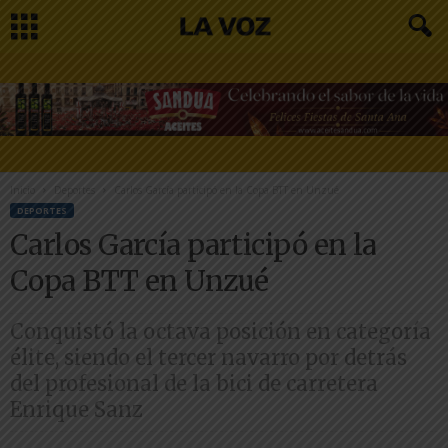
Inicio
Deportes
Carlos García participó en la Copa BTT en Unzué
DEPORTES
Carlos García participó en la
Copa BTT en Unzué
Conquistó la octava posición en categoría
élite, siendo el tercer navarro por detrás
del profesional de la bici de carretera
Enrique Sanz