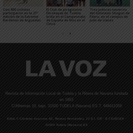
Casi 800 ciclistas
El Club de piragüismo
Tres judocas navarros
participaron en la 27ª
Ebrokayak de Tudela
del Gimnasio Shogun de
edición de la Extreme
brilla en el Campeonato
Fitero, en el campus de
Bardenas de Arguedas
de España de Ríos en el
judo de Llanes
Cinca
Revista de Información Local de Tudela y la Ribera de Navarra fundada
en 1953
C/Alhemas 10, bajo. 31500 TUDELA (Navarra) ES T. 948411059
Edita © Córdoba Acarreta AC, Ramos Hernández, JJ S.I. CIF · E-71185169 ·
31500 Tudela (Navarra) ES