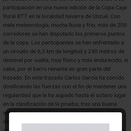
participación en una nueva edición de la Copa Caja
Rural BTT en la localidad navarra de Unzué. Con
mala meteorología, mucha lluvia y frio, más de 200
corredores se han disputado los primeros puntos
de la copa. Los participantes se han enfrentado a
un circuito de 6,3 km de longitud y 240 metros de
desnivel por vuelta, muy físico y más endurecido, si
cabe, por el barro reinante en gran parte del
trazado. En este trazado Carlos García ha corrido
dosificando las fuerzas con el fin de mantener una
regularidad que le ha aupado hasta el octavo lugar
en la clasificación de la prueba; tras una buena
salida se situó en el grupo delantero pero al final
de la primera vuelta, de las cinco de las que
constaba la carrera, los favoritos fueron soltando