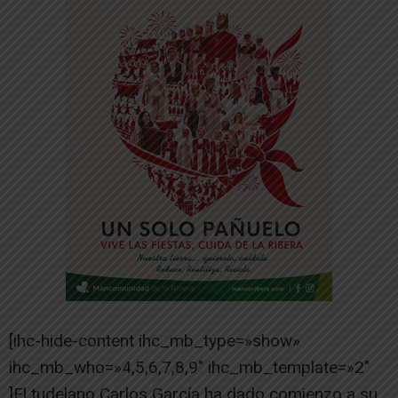
[ihc-hide-content ihc_mb_type=»show»
ihc_mb_who=»4,5,6,7,8,9″ ihc_mb_template=»2″
]El tudelano Carlos García ha dado comienzo a su