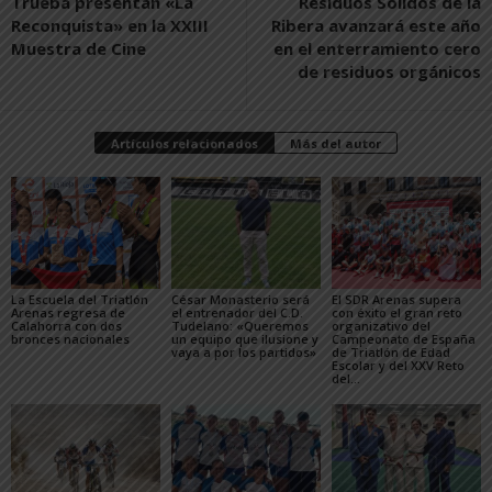
Trueba presentan «La
Residuos Sólidos de la
Reconquista» en la XXIII
Ribera avanzará este año
Muestra de Cine
en el enterramiento cero
de residuos orgánicos
Artículos relacionados
Más del autor
La Escuela del Triatlón
César Monasterio será
El SDR Arenas supera
Arenas regresa de
el entrenador del C.D.
con éxito el gran reto
Calahorra con dos
Tudelano: «Queremos
organizativo del
bronces nacionales
un equipo que ilusione y
Campeonato de España
vaya a por los partidos»
de Triatlón de Edad
Escolar y del XXV Reto
del...