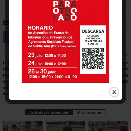
ETIQUETAS
CD TUDELANO
FÚTBOL
Artículo anterior
Artículo siguiente
IE reclama a Toquero una
La Policía Nacional detiene
disculpa pública por
en Tudela a un hombre
mentir a la ciudadanía a
como presunto autor de
costa de los
un delito de lesiones
empadronamientos
irregulares
Artículos relacionados
Más del autor