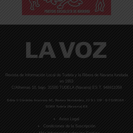
Revista de Información Local de Tudela y la Ribera de Navarra fundada
en 1953
C/Alhemas 10, bajo. 31500 TUDELA (Navarra) ES T. 948411059
Edita © Córdoba Acarreta AC, Ramos Hernández, JJ S.I. CIF · E-71185169 ·
31500 Tudela (Navarra) ES
Aviso Legal
Condiciones de la Suscripción