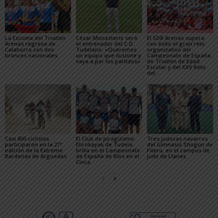
La Escuela del Triatlón
César Monasterio será
El SDR Arenas supera
Arenas regresa de
el entrenador del C.D.
con éxito el gran reto
Calahorra con dos
Tudelano: «Queremos
organizativo del
bronces nacionales
un equipo que ilusione y
Campeonato de España
vaya a por los partidos»
de Triatlón de Edad
Escolar y del XXV Reto
del...
Casi 800 ciclistas
El Club de piragüismo
Tres judocas navarros
participaron en la 27ª
Ebrokayak de Tudela
del Gimnasio Shogun de
edición de la Extreme
brilla en el Campeonato
Fitero, en el campus de
Bardenas de Arguedas
de España de Ríos en el
judo de Llanes
Cinca