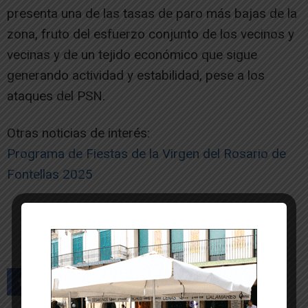
presenta una de las tasas de paro más bajas de la
zona, fruto del esfuerzo conjunto de los vecinos y
vecinas y de un tejido económico que sigue
generando actividad y estabilidad, pese a los
ataques del PSN.
Otras noticias de interés:
Programa de Fiestas de la Virgen del Rosario de
Fontellas 2025
-- Publicidad --