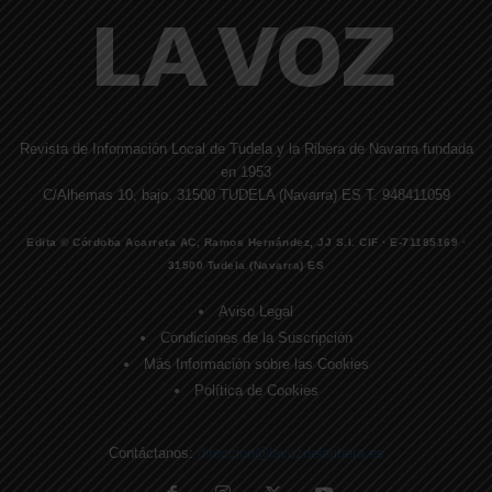
Revista de Información Local de Tudela y la Ribera de Navarra fundada
en 1953
C/Alhemas 10, bajo. 31500 TUDELA (Navarra) ES T. 948411059
Edita © Córdoba Acarreta AC, Ramos Hernández, JJ S.I. CIF · E-71185169 ·
31500 Tudela (Navarra) ES
Aviso Legal
Condiciones de la Suscripción
Más Información sobre las Cookies
Política de Cookies
Contáctanos:
direccion@lavozdelaribera.es