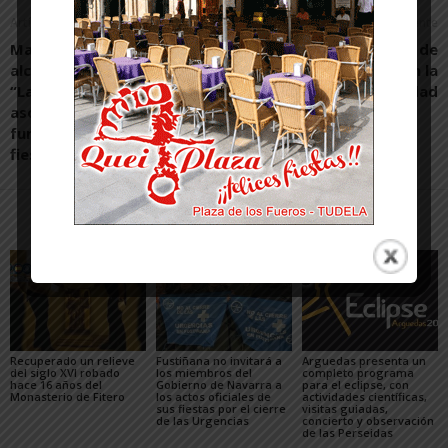
Artículo anterior
Artículo siguiente
Mari Carmen Segura,
Contigo Tudela alerta de
alcaldesa de Villafranca:
“deriva negativa” en la
“La colaboración vecinal y
ciudad
asociativa es una parte
fundamental de nuestras
fiestas”
Artículos relacionados
Más del autor
Recuperado un relieve
Fustiñana no invitará a
Arguedas presenta un
del siglo XVI robado
los miembros del
completo programa
hace 16 años del
Gobierno de Navarra a
para el eclipse, con
Monasterio de Fitero
los actos oficiales de
actividades científicas,
sus fiestas por el cierre
visitas guiadas,
de las Urgencias
concierto y observación
de las Perseidas