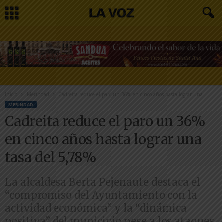
Inicio
Merindad
Cadreita reduce el paro un 36% en cinco años hasta lograr una...
MERINDAD
Cadreita reduce el paro un 36%
en cinco años hasta lograr una
tasa del 5,78%
La alcaldesa Berta Pejenaute destaca el
“compromiso del Ayuntamiento con la
actividad económica” y la “dinámica
positiva” del municipio pese a los ataques