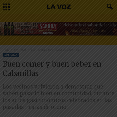
Inicio
Merindad
Buen comer y buen beber en Cabanillas
MERINDAD
Buen comer y buen beber en
Cabanillas
Los vecinos volvieron a demostrar que
saben pasarlo bien en comunidad, durante
los actos gastronómicos celebrados en las
pasadas fiestas de otoño