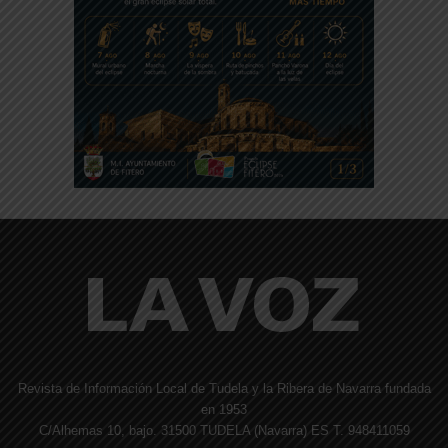
Revista de Información Local de Tudela y la Ribera de Navarra fundada
en 1953
C/Alhemas 10, bajo. 31500 TUDELA (Navarra) ES T. 948411059