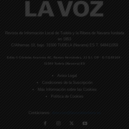
Revista de Información Local de Tudela y la Ribera de Navarra fundada
en 1953
C/Alhemas 10, bajo. 31500 TUDELA (Navarra) ES T. 948411059
Edita © Córdoba Acarreta AC, Ramos Hernández, JJ S.I. CIF · E-71185169 ·
31500 Tudela (Navarra) ES
Aviso Legal
Condiciones de la Suscripción
Más Información sobre las Cookies
Política de Cookies
Contáctanos:
direccion@lavozdelaribera.es