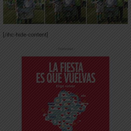
[/ihc-hide-content]
-- Publicidad --