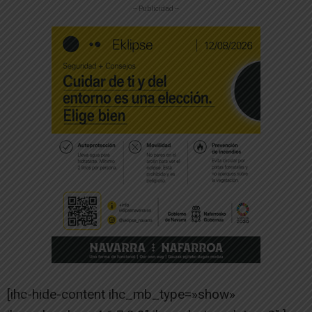
-- Publicidad --
[ihc-hide-content ihc_mb_type=»show»