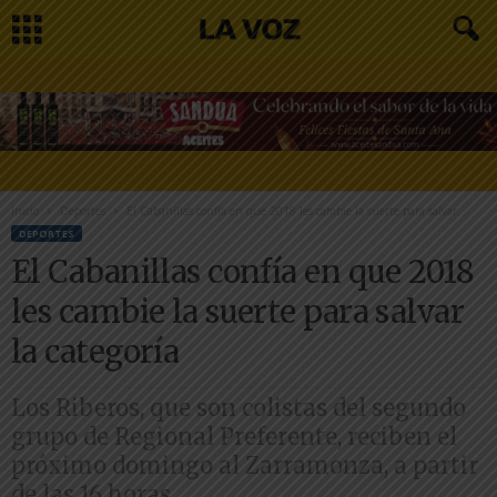
Inicio
Deportes
El Cabanillas confía en que 2018 les cambie la suerte para salvar...
DEPORTES
El Cabanillas confía en que 2018
les cambie la suerte para salvar
la categoría
Los Riberos, que son colistas del segundo
grupo de Regional Preferente, reciben el
próximo domingo al Zarramonza, a partir
de las 16 horas