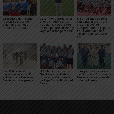
La Escuela del Triatlón
César Monasterio será
El SDR Arenas supera
Arenas regresa de
el entrenador del C.D.
con éxito el gran reto
Calahorra con dos
Tudelano: «Queremos
organizativo del
bronces nacionales
un equipo que ilusione y
Campeonato de España
vaya a por los partidos»
de Triatlón de Edad
Escolar y del XXV Reto
del...
Casi 800 ciclistas
El Club de piragüismo
Tres judocas navarros
participaron en la 27ª
Ebrokayak de Tudela
del Gimnasio Shogun de
edición de la Extreme
brilla en el Campeonato
Fitero, en el campus de
Bardenas de Arguedas
de España de Ríos en el
judo de Llanes
Cinca