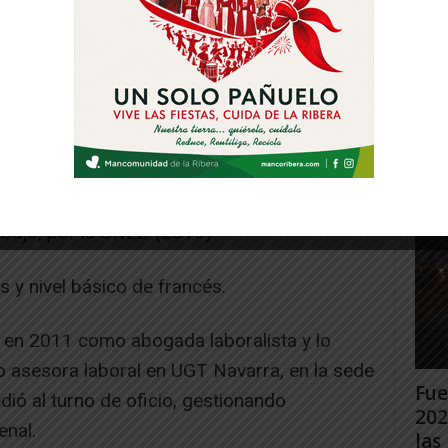
Gig
Tud
rec
Juan
ertificado de Profesionalidad de Gestión
 (2018) y dispone del Diploma experto
abajo, por la UNED (2016).
s y nivel básico de francés.
al en 2011 como abogada laboralista y lo
asesora laboral en UGT Navarra, en la sede
Fue
ió al turno de oficio, gestionando
202
enal.
las 