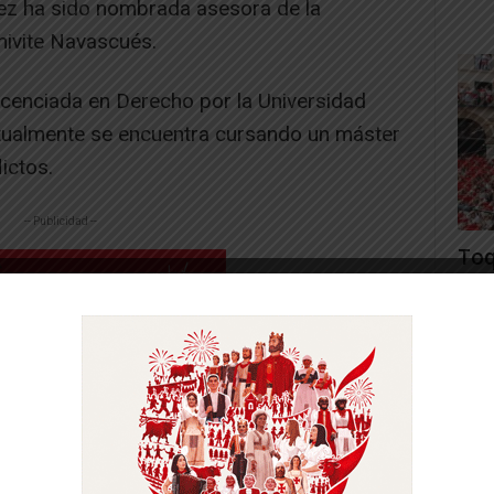
z ha sido nombrada asesora de la
hivite Navascués.
icenciada en Derecho por la Universidad
tualmente se encuentra cursando un máster
ictos.
-- Publicidad --
Toq
y la
Juan