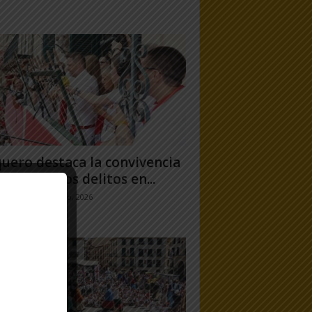
uero destaca la convivencia
 caída de los delitos en...
jo Ramos
-
31 julio, 2026