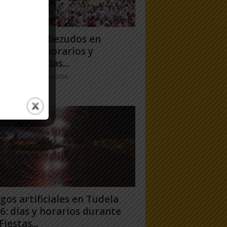
antes y Cabezudos en
ela 2026: horarios y
orridos en las...
jo Ramos
-
25 julio, 2026
gos artificiales en Tudela
6: días y horarios durante
Fiestas...