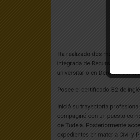
Ha realizado dos módulos del C
integrada de Recursos Humanos
universitario en Derecho del Tr
Posee el certificado B2 de inglé
Inició su trayectoria profesion
compaginó con un puesto como 
de Tudela. Posteriormente acced
expedientes en materia Civil y P