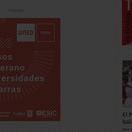
-- Publicidad --
El 
bal
Ana 