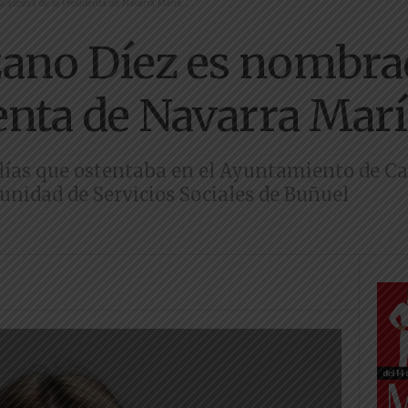
asesora de la Presidenta de Navarra María...
ano Díez es nombra
enta de Navarra Marí
lías que ostentaba en el Ayuntamiento de Cab
nidad de Servicios Sociales de Buñuel