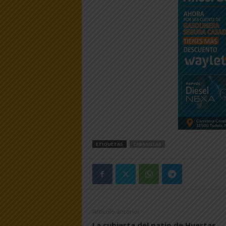
ETIQUETAS
CABANILLAS
Artículo anterior
La cubierta del patio de Huertas