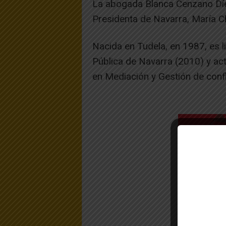
La abogada Blanca Cenzano Díe
Presidenta de Navarra, María C
Nacida en Tudela, en 1987, es l
Pública de Navarra (2010) y ac
en Mediación y Gestión de confl