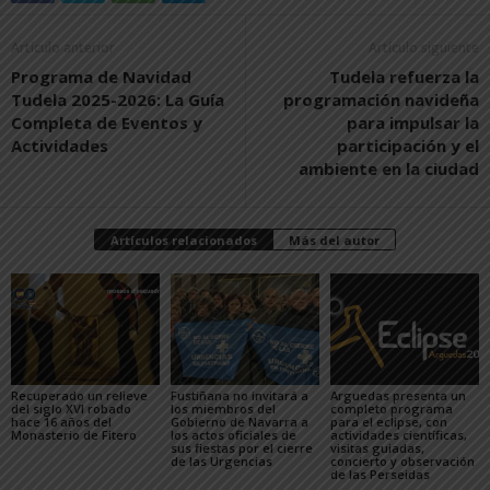
Artículo anterior
Artículo siguiente
Programa de Navidad
Tudela refuerza la
Tudela 2025-2026: La Guía
programación navideña
Completa de Eventos y
para impulsar la
Actividades
participación y el
ambiente en la ciudad
Artículos relacionados
Más del autor
Recuperado un relieve
Fustiñana no invitará a
Arguedas presenta un
del siglo XVI robado
los miembros del
completo programa
hace 16 años del
Gobierno de Navarra a
para el eclipse, con
Monasterio de Fitero
los actos oficiales de
actividades científicas,
sus fiestas por el cierre
visitas guiadas,
de las Urgencias
concierto y observación
de las Perseidas