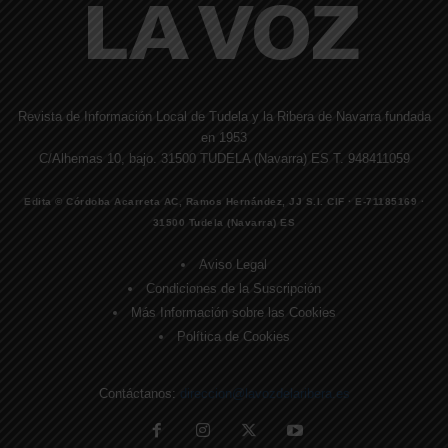
Revista de Información Local de Tudela y la Ribera de Navarra fundada
en 1953
C/Alhemas 10, bajo. 31500 TUDELA (Navarra) ES T. 948411059
Edita © Córdoba Acarreta AC, Ramos Hernández, JJ S.I. CIF · E-71185169 ·
31500 Tudela (Navarra) ES
Aviso Legal
Condiciones de la Suscripción
Más Información sobre las Cookies
Política de Cookies
Contáctanos:
direccion@lavozdelaribera.es