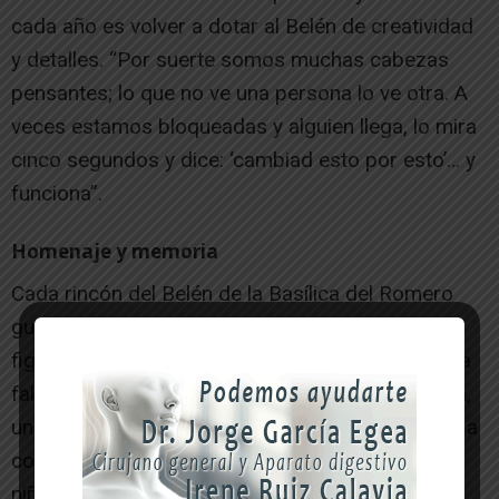
cada año es volver a dotar al Belén de creatividad
y detalles. “Por suerte somos muchas cabezas
pensantes; lo que no ve una persona lo ve otra. A
veces estamos bloqueadas y alguien llega, lo mira
cinco segundos y dice: ‘cambiad esto por esto’… y
funciona”.
Homenaje y memoria
Cada rincón del Belén de la Basílica del Romero
guarda historias personales que emocionan. La
figura de panadero que perteneció a un vecino ya
fallecido. Un puesto de bordados en honor a Ana,
una persona muy querida en el pueblo, dedicada a
coser durante generaciones las que llevan los
niños y niñas en el colegio para generaciones de