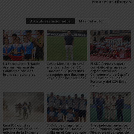
empresas riberas
Artículos relacionados
Más del autor
La Escuela del Triatlón
César Monasterio será
El SDR Arenas supera
Arenas regresa de
el entrenador del C.D.
con éxito el gran reto
Calahorra con dos
Tudelano: «Queremos
organizativo del
bronces nacionales
un equipo que ilusione y
Campeonato de España
vaya a por los partidos»
de Triatlón de Edad
Escolar y del XXV Reto
del...
Casi 800 ciclistas
El Club de piragüismo
Tres judocas navarros
participaron en la 27ª
Ebrokayak de Tudela
del Gimnasio Shogun de
edición de la Extreme
brilla en el Campeonato
Fitero, en el campus de