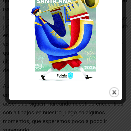
que los contraataques de las del Sagrado Corazón
recortasen los distancia en el marcador.
Pero el descanso puso fin a su remontada, con las
jugadoras del Génesis mucho más centradas tanto
en ataque como defensa en el tercer cuarto,
volviendo a abrir distancias en el tanteo y a pesar
que las visitantes siguieron luchando hasta el
último minuto, no fueron capaces de reducir la
desventaja.
Aunque alguna de las jugadoras lesionadas
empieza ya volver la disciplina del equipo, las
ausencias siguen marcando nuestros encuentros,
con altibajos en nuestro juego en algunos
momentos, que esperemos poco a poco ir
superando