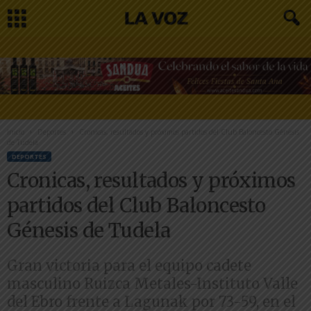
Inicio
Deportes
Cronicas, resultados y próximos partidos del Club Baloncesto Génesis
de Tudela
DEPORTES
Cronicas, resultados y próximos
partidos del Club Baloncesto
Génesis de Tudela
Gran victoria para el equipo cadete
masculino Ruizca Metales-Instituto Valle
del Ebro frente a Lagunak por 73-59, en el