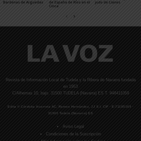
Bardenas de Arguedas
de España de Ríos en el
judo de Llanes
Cinca
Revista de Información Local de Tudela y la Ribera de Navarra fundada
en 1953
C/Alhemas 10, bajo. 31500 TUDELA (Navarra) ES T. 948411059
Edita © Córdoba Acarreta AC, Ramos Hernández, JJ S.I. CIF · E-71185169 ·
31500 Tudela (Navarra) ES
Aviso Legal
Condiciones de la Suscripción