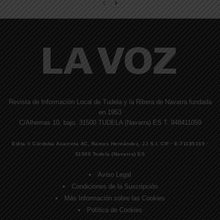
Revista de Información Local de Tudela y la Ribera de Navarra fundada
en 1953
C/Alhemas 10, bajo. 31500 TUDELA (Navarra) ES T. 948411059
Edita © Córdoba Acarreta AC, Ramos Hernández, JJ S.I. CIF · E-71185169 ·
31500 Tudela (Navarra) ES
Aviso Legal
Condiciones de la Suscripción
Más Información sobre las Cookies
Política de Cookies