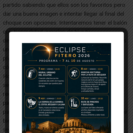
partido sabiendo que ellos son los favoritos pero
dar una buena imagen e intentar llegar al final del
choque con opciones. Intentaremos tener el balón
con tranquilidad, jugarles de tú a tú,
defensivamente ser intensos y en el juego de tres
uno tratar de que esas situaciones no lleguen al
pívot, anticiparnos para que no se encuentren
cómodos”.
Hoy por la mañana el equipo ha realizado una
sesión de entrenamiento que ha servido para
recuperar físicamente a la plantilla y después del
partido habrá un mes por el parón del Europeo
para recuperar jugadores. “El parón nos va a venir
bien para que los que se encuentran renqueantes
se recuperen. Pero antes tenemos que hacer un