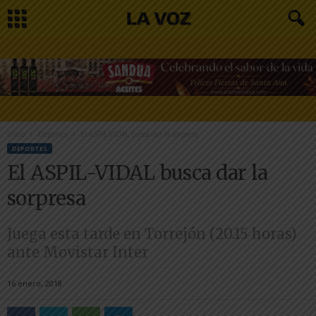
Inicio
Deportes
El ASPIL-VIDAL busca dar la sorpresa
DEPORTES
El ASPIL-VIDAL busca dar la
sorpresa
Juega esta tarde en Torrejón (20.15 horas)
ante Movistar Inter
16 enero, 2018