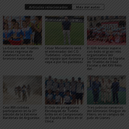
Artículos relacionados
Más del autor
La Escuela del Triatlón
César Monasterio será
El SDR Arenas supera
Arenas regresa de
el entrenador del C.D.
con éxito el gran reto
Calahorra con dos
Tudelano: «Queremos
organizativo del
bronces nacionales
un equipo que ilusione y
Campeonato de España
vaya a por los partidos»
de Triatlón de Edad
Escolar y del XXV Reto
del...
Casi 800 ciclistas
El Club de piragüismo
Tres judocas navarros
participaron en la 27ª
Ebrokayak de Tudela
del Gimnasio Shogun de
edición de la Extreme
brilla en el Campeonato
Fitero, en el campus de
Bardenas de Arguedas
de España de Ríos en el
judo de Llanes
Cinca