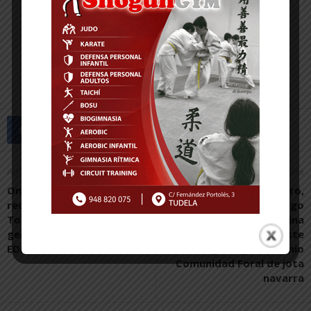
Artículo anterior
Artículo siguiente
Once alcaldes muestran su
José Antonio Pérez Caro,
rechazo a la propuesta de
María Herrera, Diego
Toquero de cesar al
Urmeneta y Carolina
gerente del Consorcio
Milagro se disputan este
EDER
domingo el gran premio
Comunidad Foral de jota
navarra