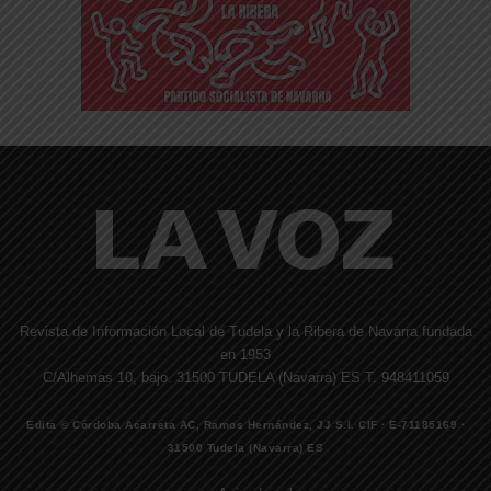
Revista de Información Local de Tudela y la Ribera de Navarra fundada
en 1953
C/Alhemas 10, bajo. 31500 TUDELA (Navarra) ES T. 948411059
Edita © Córdoba Acarreta AC, Ramos Hernández, JJ S.I. CIF · E-71185169 ·
31500 Tudela (Navarra) ES