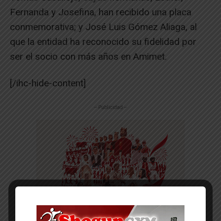
Fernanda y Josefina, han recibido una placa
conmemorativa; y José Luis Gómez Aliaga, al
que la entidad ha reconocido su fidelidad por
ser el socio con más años en Amimet.
[/ihc-hide-content]
-- Publicidad --