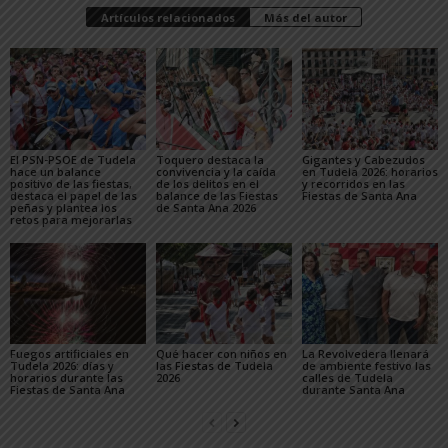
Artículos relacionados
Más del autor
El PSN-PSOE de Tudela
Toquero destaca la
Gigantes y Cabezudos
hace un balance
convivencia y la caída
en Tudela 2026: horarios
positivo de las fiestas,
de los delitos en el
y recorridos en las
destaca el papel de las
balance de las Fiestas
Fiestas de Santa Ana
peñas y plantea los
de Santa Ana 2026
retos para mejorarlas
Fuegos artificiales en
Qué hacer con niños en
La Revolvedera llenará
Tudela 2026: días y
las Fiestas de Tudela
de ambiente festivo las
horarios durante las
2026
calles de Tudela
Fiestas de Santa Ana
durante Santa Ana