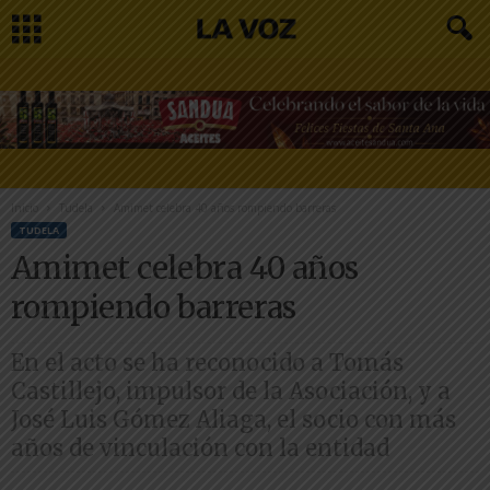
Inicio
Tudela
Amimet celebra 40 años rompiendo barreras
TUDELA
Amimet celebra 40 años
rompiendo barreras
En el acto se ha reconocido a Tomás
Castillejo, impulsor de la Asociación, y a
José Luis Gómez Aliaga, el socio con más
años de vinculación con la entidad