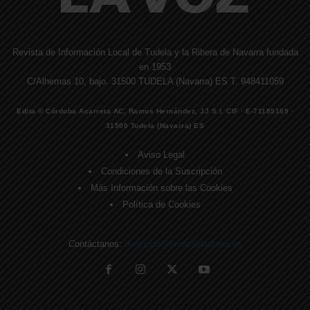
Revista de Información Local de Tudela y la Ribera de Navarra fundada
en 1953
C/Alhemas 10, bajo. 31500 TUDELA (Navarra) ES T. 948411059
Edita © Córdoba Acarreta AC, Ramos Hernández, JJ S.I. CIF · E-71185169 ·
31500 Tudela (Navarra) ES
Aviso Legal
Condiciones de la Suscripción
Más Información sobre las Cookies
Política de Cookies
Contáctanos:
direccion@lavozdelaribera.es