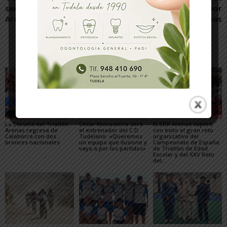
semana para el Baloncesto
sanidad queremos?, por
Arenas
Fernando Rivas
Artículos relacionados
Más del autor
La Escuela del Triatlón
César Monasterio será
El SDR Arenas supera
Arenas regresa de
el entrenador del C.D.
con éxito el gran reto
Calahorra con dos
Tudelano: «Queremos
organizativo del
bronces nacionales
un equipo que ilusione y
Campeonato de España
vaya a por los partidos»
de Triatlón de Edad
Escolar y del XXV Reto
del...