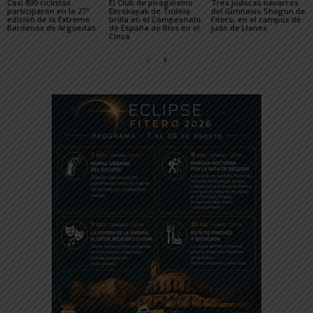
Casi 800 ciclistas
El Club de piragüismo
Tres judocas navarros
participaron en la 27ª
Ebrokayak de Tudela
del Gimnasio Shogun de
edición de la Extreme
brilla en el Campeonato
Fitero, en el campus de
Bardenas de Arguedas
de España de Ríos en el
judo de Llanes
Cinca