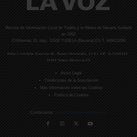
Revista de Información Local de Tudela y la Ribera de Navarra fundada
en 1953
C/Alhemas 10, bajo. 31500 TUDELA (Navarra) ES T. 948411059
Edita © Córdoba Acarreta AC, Ramos Hernández, JJ S.I. CIF · E-71185169 ·
31500 Tudela (Navarra) ES
Aviso Legal
Condiciones de la Suscripción
Más Información sobre las Cookies
Política de Cookies
Contáctanos:
direccion@lavozdelaribera.es