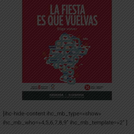
[ihc-hide-content ihc_mb_type=»show»
ihc_mb_who=»4,5,6,7,8,9″ ihc_mb_template=»2″ ]