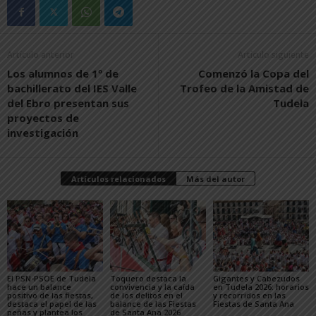
Artículo anterior
Artículo siguiente
Los alumnos de 1º de
Comenzó la Copa del
bachillerato del IES Valle
Trofeo de la Amistad de
del Ebro presentan sus
Tudela
proyectos de
investigación
Artículos relacionados
Más del autor
El PSN-PSOE de Tudela
Toquero destaca la
Gigantes y Cabezudos
hace un balance
convivencia y la caída
en Tudela 2026: horarios
positivo de las fiestas,
de los delitos en el
y recorridos en las
destaca el papel de las
balance de las Fiestas
Fiestas de Santa Ana
peñas y plantea los
de Santa Ana 2026