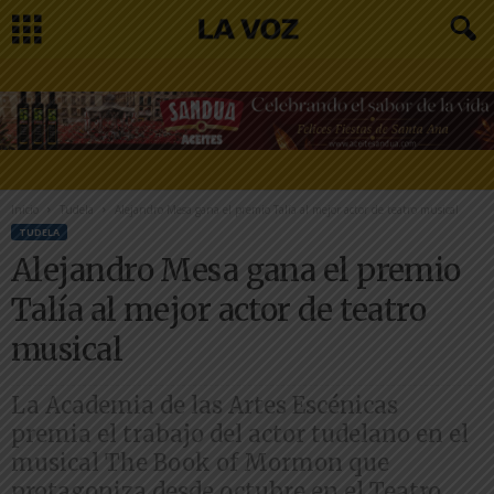
Inicio
Tudela
Alejandro Mesa gana el premio Talía al mejor actor de teatro musical
TUDELA
Alejandro Mesa gana el premio
Talía al mejor actor de teatro
musical
La Academia de las Artes Escénicas
premia el trabajo del actor tudelano en el
musical The Book of Mormon que
protagoniza desde octubre en el Teatro