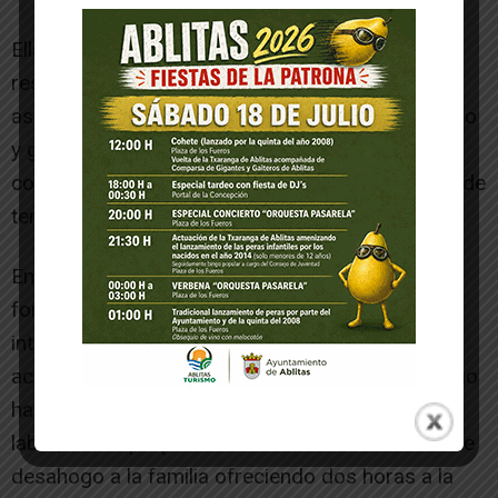
Ella misma, reconoce que se sumó al proyecto
respondiendo a uno de los llamamientos de la
asociación para buscar voluntarios. «Tenía tiempo
y ganas de hacer algo. He sido familiar y
cocuidadora, y conocía las necesidades que puede
tener un familiar con una persona a su cargo».
En este tiempo, asegura, ha recibido una
formación que valora como muy buena e
interesante para realizar una labor de
acompañamiento que complace al afectado como
hace el cuidador principal pero sin sustituir esta
labor, con el propósito de ofrecer un momento de
desahogo a la familia ofreciendo dos horas a la