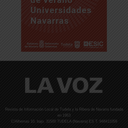
Revista de Información Local de Tudela y la Ribera de Navarra fundada
en 1953
C/Alhemas 10, bajo. 31500 TUDELA (Navarra) ES T. 948411059