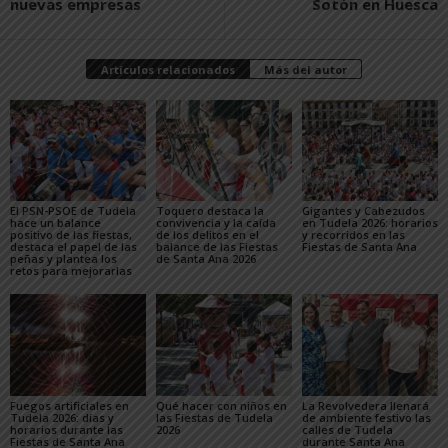
nuevas empresas
Sotón en Huesca
Artículos relacionados
Más del autor
El PSN-PSOE de Tudela
Toquero destaca la
Gigantes y Cabezudos
hace un balance
convivencia y la caída
en Tudela 2026: horarios
positivo de las fiestas,
de los delitos en el
y recorridos en las
destaca el papel de las
balance de las Fiestas
Fiestas de Santa Ana
peñas y plantea los
de Santa Ana 2026
retos para mejorarlas
Fuegos artificiales en
Qué hacer con niños en
La Revolvedera llenará
Tudela 2026: días y
las Fiestas de Tudela
de ambiente festivo las
horarios durante las
2026
calles de Tudela
Fiestas de Santa Ana
durante Santa Ana