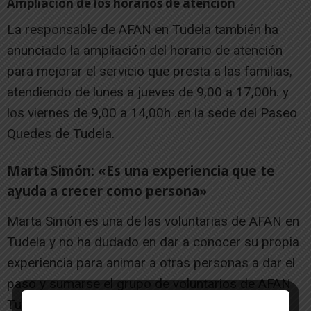
Ampliación de los horarios de atención
La responsable de AFAN en Tudela también ha
anunciado la ampliación del horario de atención
para mejorar el servicio que presta a las familias,
atendiendo de lunes a jueves de 9,00 a 17,00h. y
los viernes de 9,00 a 14,00h .en la sede del Paseo
Quedes de Tudela.
Marta Simón: «Es una experiencia que te
ayuda a crecer como persona»
Marta Simón es una de las voluntarias de AFAN en
Tudela y no ha dudado en dar a conocer su propia
experiencia para animar a otras personas a dar el
paso y sumarse el grupo de voluntarios de AFAN
Tudela.