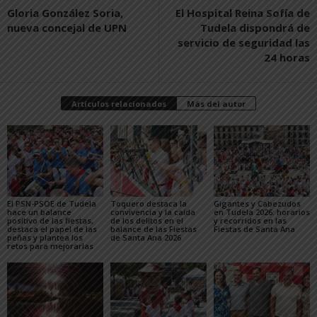
Gloria González Soria,
El Hospital Reina Sofía de
nueva concejal de UPN
Tudela dispondrá de
servicio de seguridad las
24 horas
Artículos relacionados
Más del autor
El PSN-PSOE de Tudela
Toquero destaca la
Gigantes y Cabezudos
hace un balance
convivencia y la caída
en Tudela 2026: horarios
positivo de las fiestas,
de los delitos en el
y recorridos en las
destaca el papel de las
balance de las Fiestas
Fiestas de Santa Ana
peñas y plantea los
de Santa Ana 2026
retos para mejorarlas