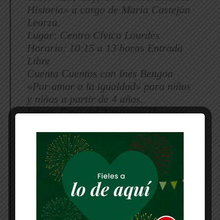
Historia» a cargo de María Castejón
Leorza.
Lugar: Centro Cívico Lourdes
Horario: 10:15 a 13 horas Entrada
Libre
Cuenta Cuentos con Inés Bengoa
«Por amor a la igualdad» para niños
y niñas a partir de 4 años.
Lugar: Casa del Almirante Horario:
17:30 horas Entrada Libre
14 de marzo
Conferencia: ¿Las mujeres son
protagonistas? a cargo de la
psicóloga Norma Vázquez
Lugar: Salón de actos de Castel-Ruiz
Horario: 18:30 Entrada Libre