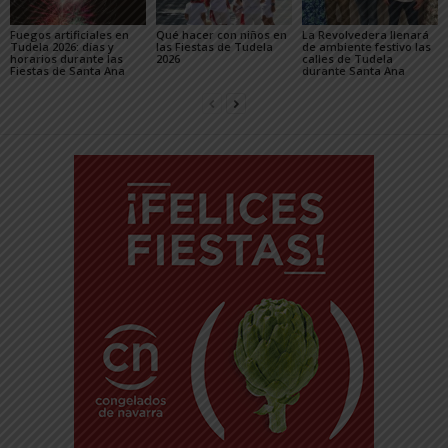
Fuegos artificiales en
Qué hacer con niños en
La Revolvedera llenará
Tudela 2026: días y
las Fiestas de Tudela
de ambiente festivo las
horarios durante las
2026
calles de Tudela
Fiestas de Santa Ana
durante Santa Ana