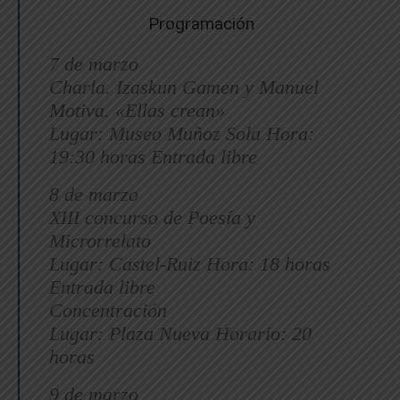
Programación
7 de marzo
Charla. Izaskun Gamen y Manuel
Motiva. «Ellas crean»
Lugar: Museo Muñoz Sola Hora:
19:30 horas Entrada libre
8 de marzo
XIII concurso de Poesía y
Microrrelato
Lugar: Castel-Ruiz Hora: 18 horas
Entrada libre
Concentración
Lugar: Plaza Nueva Horario: 20
horas
9 de marzo