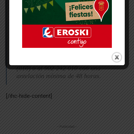
Todas las actividades son gratuitas y
para que todas las personas
interesadas puedan acudir
conciliando la vida familiar se ha
organizado un SERVICIO DE
LUDOTECA durante las mismas
para menores de 3 a 12 años que
puede solicitarse llamando al SAC
(010) o al 902 242 010 con una
antelación mínima de 48 horas.
[/ihc-hide-content]
-- Publicidad --