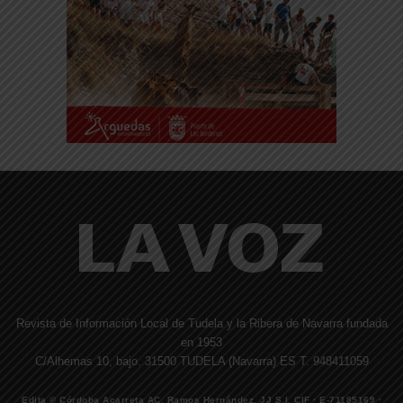
Revista de Información Local de Tudela y la Ribera de Navarra fundada
en 1953
C/Alhemas 10, bajo. 31500 TUDELA (Navarra) ES T. 948411059
Edita © Córdoba Acarreta AC, Ramos Hernández, JJ S.I. CIF · E-71185169 ·