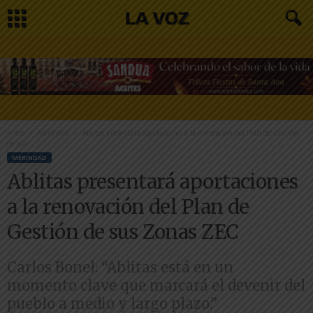
Inicio
Merindad
Ablitas presentará aportaciones a la renovación del Plan de Gestión
de sus...
MERINDAD
Ablitas presentará aportaciones
a la renovación del Plan de
Gestión de sus Zonas ZEC
Carlos Bonel: “Ablitas está en un
momento clave que marcará el devenir del
pueblo a medio y largo plazo.”