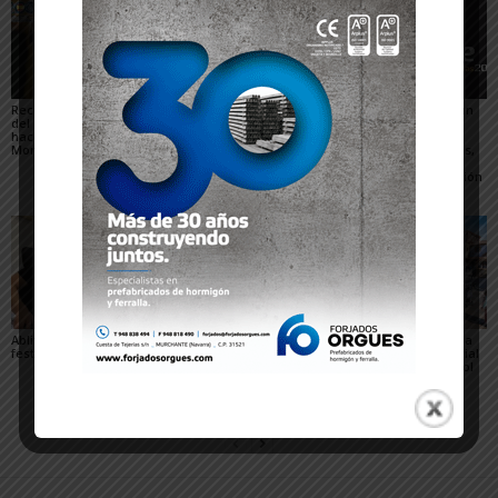
Recuperado un relieve
Fustiñana no invitará a
Arguedas presenta un
del siglo XVI robado
los miembros del
completo programa
hace 16 años del
Gobierno de Navarra a
para el eclipse, con
Monasterio de Fitero
los actos oficiales de
actividades científicas,
sus fiestas por el cierre
visitas guiadas,
de las Urgencias
concierto y observación
de las Perseidas
Ablitas abre el verano
María Preciado,
Sendaviva presenta la
festivo con sus peras
concejala de Cadreita:
programación especial
«Queremos unas fiestas
del eclipse total de Sol
en las que todo el
del 12 de agosto
mundo encuentre su
sitio»