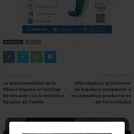
ETIQUETAS
ABLITAS
Artículo anterior
Artículo siguiente
La Mancomunidad de la
UPN emplaza al Gobierno
Ribera impulsa el reciclaje
de España a compensar a
de envases con la iniciativa
los pequeños productores
Reciclos en Tudela
de fotovoltaica
Artículos relacionados
Más del autor