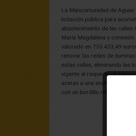
La Mancomunidad de Aguas d
licitación pública para acome
abastecimiento de las calles 
María Magdalena y conexión 
valorado en 733.433,49 euros
renovar las redes de iluminac
estas calles, eliminando las 
vigente al respecto de barrera
aceras a una anchura mínima 
con un bordillo remontable pa