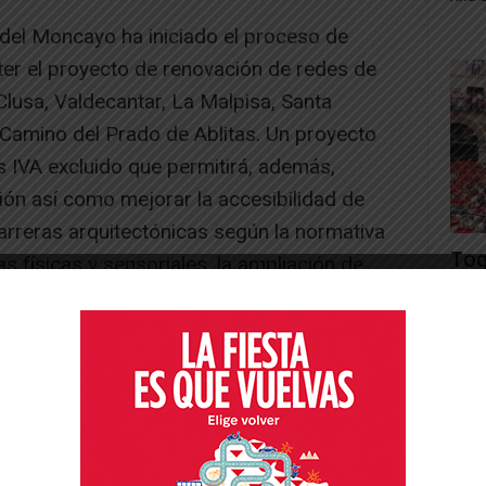
el Moncayo ha iniciado el proceso de
ter el proyecto de renovación de redes de
Clusa, Valdecantar, La Malpisa, Santa
Camino del Prado de Ablitas. Un proyecto
 IVA excluido que permitirá, además,
ión así como mejorar la accesibilidad de
barreras arquitectónicas según la normativa
Toq
s físicas y sensoriales, la ampliación de
y la
de 1,50 m y su delimitación de la calzada
Juan
ra garantizar el acceso a los garajes.
-- Publicidad --