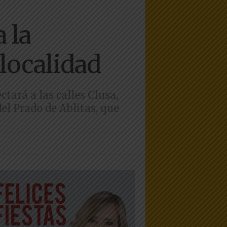
 la
 localidad
tará a las calles Clusa,
l Prado de Ablitas, que