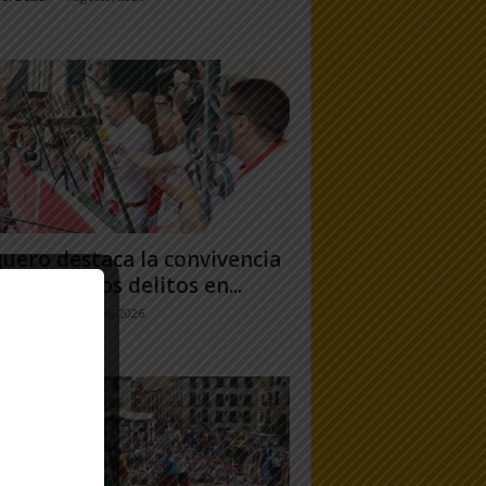
uero destaca la convivencia
 caída de los delitos en...
jo Ramos
-
31 julio, 2026