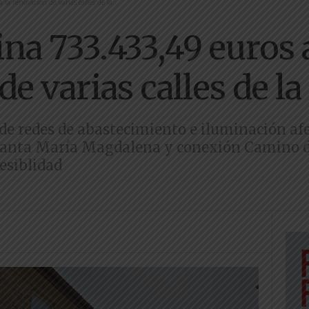
la renovación de varias calles de la...
ina 733.433,49 euros a
e varias calles de la
de redes de abastecimiento e iluminación afec
Santa María Magdalena y conexión Camino de
esiblidad