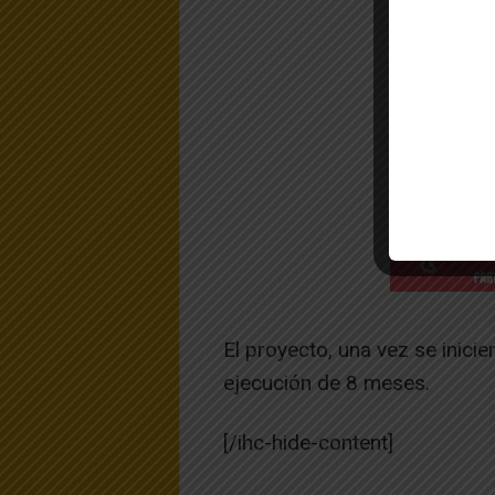
El proyecto, una vez se inicie
ejecución de 8 meses.
[/ihc-hide-content]