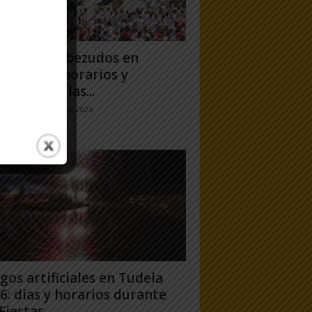
antes y Cabezudos en
ela 2026: horarios y
orridos en las...
jo Ramos
-
25 julio, 2026
gos artificiales en Tudela
6: días y horarios durante
Fiestas...