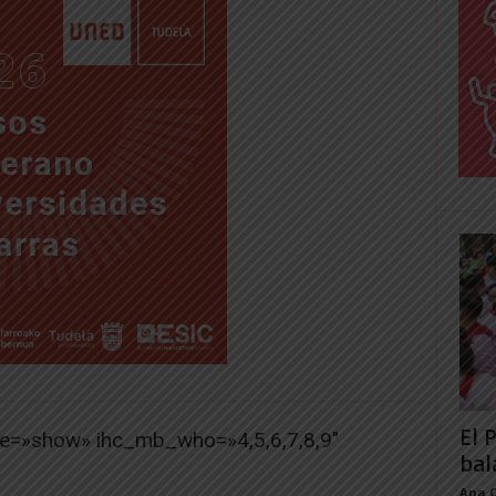
El 
pe=»show» ihc_mb_who=»4,5,6,7,8,9″
bal
Ana 