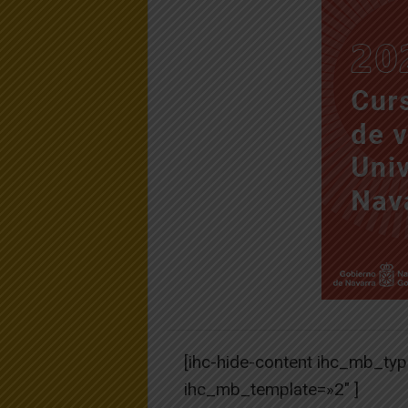
[ihc-hide-content ihc_mb_ty
ihc_mb_template=»2″ ]