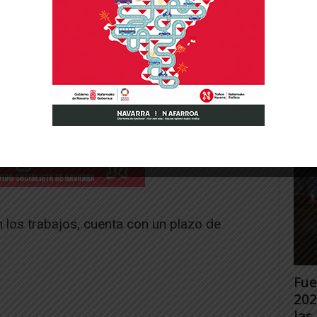
Gig
Tud
rec
Juan
n los trabajos, cuenta con un plazo de
Fue
202
las 