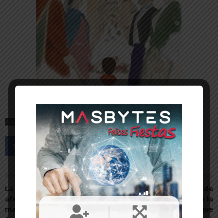
ETIQUETAS
CICLISMO
Artículo anterior
Artículo siguiente
La soledad y el aislamiento
INTIA coloca sensores de
afectan al 20% de los
humedad en suelo en la
mayores de 65 años de
finca experimental que