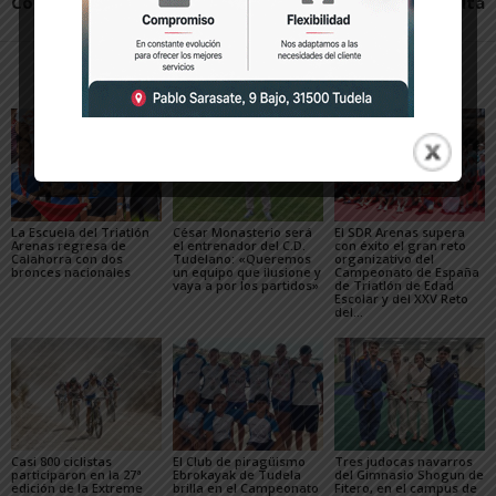
Corella
tiene en Cadreita
Artículos relacionados
Más del autor
La Escuela del Triatlón
César Monasterio será
El SDR Arenas supera
Arenas regresa de
el entrenador del C.D.
con éxito el gran reto
Calahorra con dos
Tudelano: «Queremos
organizativo del
bronces nacionales
un equipo que ilusione y
Campeonato de España
vaya a por los partidos»
de Triatlón de Edad
Escolar y del XXV Reto
del...
Casi 800 ciclistas
El Club de piragüismo
Tres judocas navarros
participaron en la 27ª
Ebrokayak de Tudela
del Gimnasio Shogun de
edición de la Extreme
brilla en el Campeonato
Fitero, en el campus de