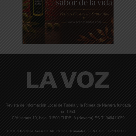
Revista de Información Local de Tudela y la Ribera de Navarra fundada
en 1953
C/Alhemas 10, bajo. 31500 TUDELA (Navarra) ES T. 948411059
Edita © Córdoba Acarreta AC, Ramos Hernández, JJ S.I. CIF · E-71185169 ·