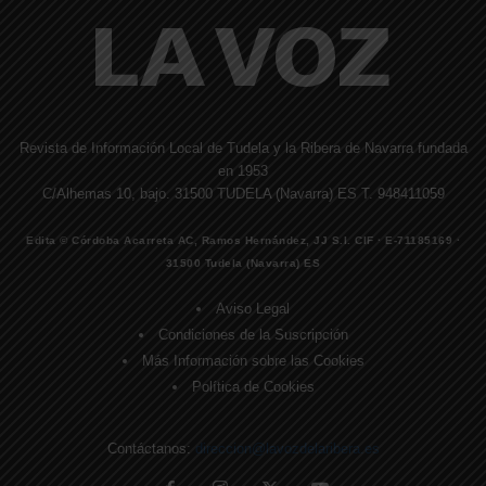
Revista de Información Local de Tudela y la Ribera de Navarra fundada
en 1953
C/Alhemas 10, bajo. 31500 TUDELA (Navarra) ES T. 948411059
Edita © Córdoba Acarreta AC, Ramos Hernández, JJ S.I. CIF · E-71185169 ·
31500 Tudela (Navarra) ES
Aviso Legal
Condiciones de la Suscripción
Más Información sobre las Cookies
Política de Cookies
Contáctanos:
direccion@lavozdelaribera.es