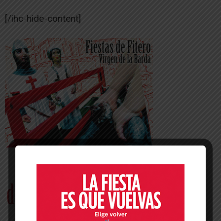
[/ihc-hide-content]