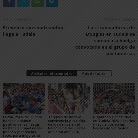
Artículo anterior
Artículo siguiente
El evento «vermuteando»
Las trabajadoras de
llega a Tudela
Douglas en Tudela se
suman a la huelga
convocada en el grupo de
perfumerías
Artículos relacionados
Más del autor
El PSN-PSOE de Tudela
Toquero destaca la
Gigantes y Cabezudos
hace un balance
convivencia y la caída
en Tudela 2026: horarios
positivo de las fiestas,
de los delitos en el
y recorridos en las
destaca el papel de las
balance de las Fiestas
Fiestas de Santa Ana
peñas y plantea los
de Santa Ana 2026
retos para mejorarlas