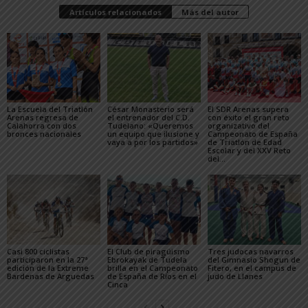
Artículos relacionados
Más del autor
La Escuela del Triatlón
César Monasterio será
El SDR Arenas supera
Arenas regresa de
el entrenador del C.D.
con éxito el gran reto
Calahorra con dos
Tudelano: «Queremos
organizativo del
bronces nacionales
un equipo que ilusione y
Campeonato de España
vaya a por los partidos»
de Triatlón de Edad
Escolar y del XXV Reto
del...
Casi 800 ciclistas
El Club de piragüismo
Tres judocas navarros
participaron en la 27ª
Ebrokayak de Tudela
del Gimnasio Shogun de
edición de la Extreme
brilla en el Campeonato
Fitero, en el campus de
Bardenas de Arguedas
de España de Ríos en el
judo de Llanes
Cinca