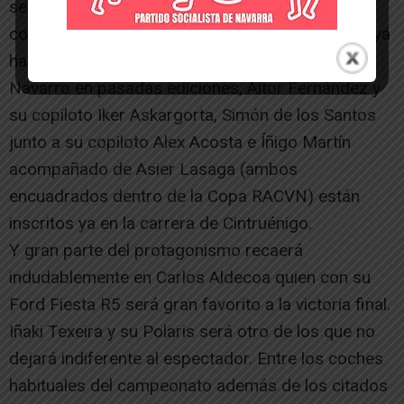
se animan a disputar este campeonato. Pilotos
como Iñaki Ubiría a bordo de su Seat IBIZA, que ya
ha estado cerca de proclamarse Campeón
Navarro en pasadas ediciones, Aitor Fernández y
su copiloto Iker Askargorta, Simón de los Santos
junto a su copiloto Alex Acosta e Íñigo Martín
acompañado de Asier Lasaga (ambos
encuadrados dentro de la Copa RACVN) están
inscritos ya en la carrera de Cintruénigo.
Y gran parte del protagonismo recaerá
indudablemente en Carlos Aldecoa quien con su
Ford Fiesta R5 será gran favorito a la victoria final.
Iñaki Texeira y su Polaris será otro de los que no
dejará indiferente al espectador. Entre los coches
habituales del campeonato además de los citados