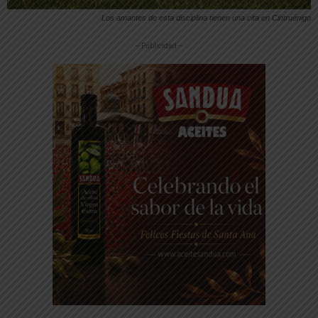
Los amantes de esta disciplina tienen una cita en Cintruénigo
-- Publicidad --