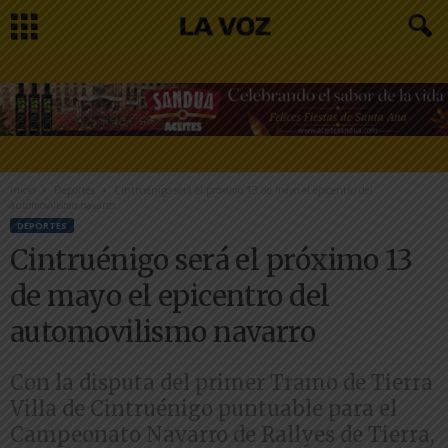
Inicio
Deportes
Cintruénigo será el próximo 13 de mayo el epicentro del
automovilismo navarro
DEPORTES
Cintruénigo será el próximo 13
de mayo el epicentro del
automovilismo navarro
Con la disputa del primer Tramo de Tierra
Villa de Cintruénigo puntuable para el
Campeonato Navarro de Rallyes de Tierra,