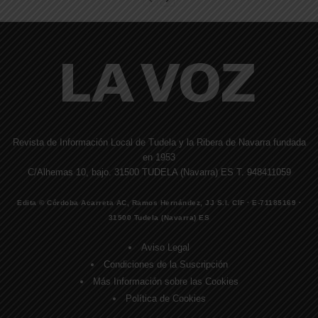
Revista de Información Local de Tudela y la Ribera de Navarra fundada
en 1953
C/Alhemas 10, bajo. 31500 TUDELA (Navarra) ES T. 948411059
Edita © Córdoba Acarreta AC, Ramos Hernández, JJ S.I. CIF · E-71185169 ·
31500 Tudela (Navarra) ES
Aviso Legal
Condiciones de la Suscripción
Más Información sobre las Cookies
Política de Cookies