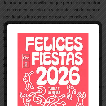
de prueba automovilística que permite concentrar
la carrera en un solo día y abaratar así de manera
significativa los costes de correr en rallyes. De
este modo se permite el acceso a las carreras a
aquellos que disponen de menos recursos y a los
que quieren dar sus primeros pasos en la
competición.
Javier Leyún acompañado de Erik Fuente será uno
de los pilotos más a tener en cuenta. El actual
Campeón de Navarra a bordo de su espectacular
Mitsibishi Lancer EVO IX tendrá que pelear lo
indecible si quiere ser profeta en su tierra y alzarse
con la victoria en la categoría absoluta de la
prueba.Cada vez son más los pilotos navarros que