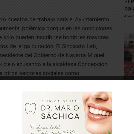
El 
bal
Ana 
tro puestos de trabajo para el Ayuntamiento
umental polémica porque en las condiciones
ue solo pueden inscribirse hombres mayores
s de larga duración. El Sindicato Lab,
residente del Gobierno de Navarra Miguel
el cielo acusando a la alcaldesa Concepción
 a otros sectores sociales como
 hombres. Sin embargo, tanto la primera edil
Toq
 el Ayuntamiento se ha limitado a aplicar y
y la
 empleo regulada por el Servicio Navarro de
Juan
a.
TIRE LA OPE DE CORTES QUE DISCRIMINA
ER AL EMPLEO EN EL AYUNTAMIENTO