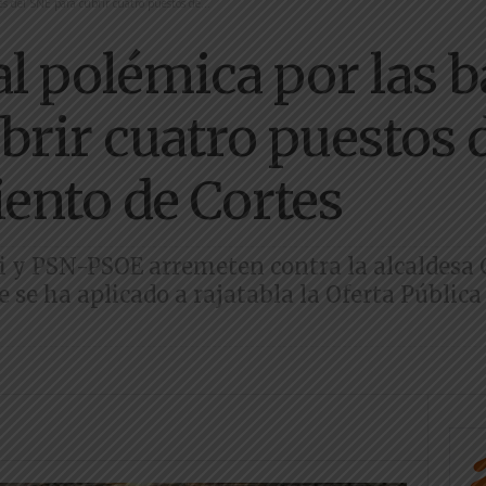
 del SNE para cubrir cuatro puestos de...
polémica por las ba
brir cuatro puestos d
ento de Cortes
ai y PSN-PSOE arremeten contra la alcaldesa
 se ha aplicado a rajatabla la Oferta Pública