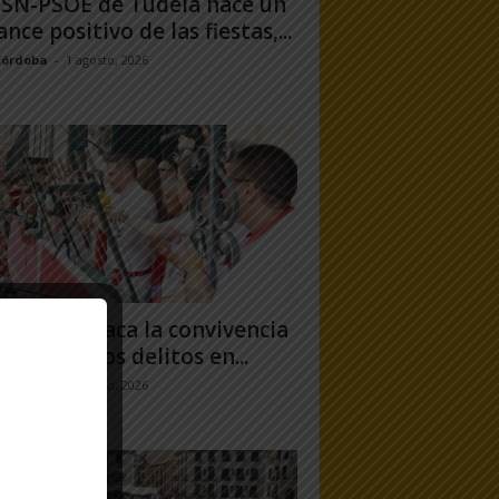
PSN-PSOE de Tudela hace un
ance positivo de las fiestas,...
Córdoba
-
1 agosto, 2026
uero destaca la convivencia
 caída de los delitos en...
jo Ramos
-
31 julio, 2026