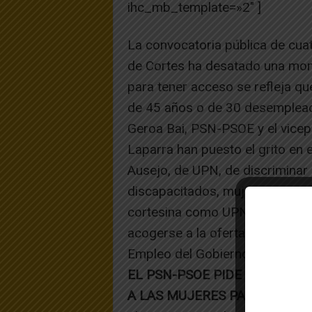
ihc_mb_template=»2″ ]
La convocatoria pública de cua
de Cortes ha desatado una mon
para tener acceso se refleja q
de 45 años o de 30 desempleado
Geroa Bai, PSN-PSOE y el vicep
Laparra han puesto el grito en 
Ausejo, de UPN, de discriminar
discapacitados, mujeres y otros
cortesina como UPN, aclaran que
acogerse a la oferta pública de
Empleo del Gobierno de Navarr
EL PSN-PSOE PIDE QUE SE RE
A LAS MUJERES PARA ACCED