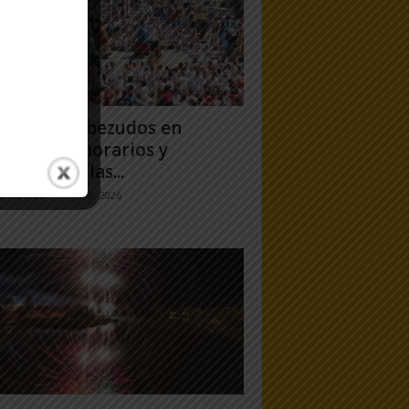
antes y Cabezudos en
ela 2026: horarios y
orridos en las...
jo Ramos
-
25 julio, 2026