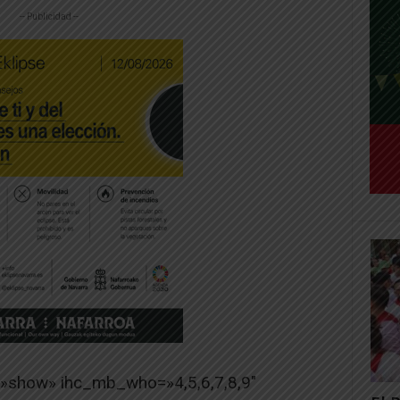
-- Publicidad --
=»show» ihc_mb_who=»4,5,6,7,8,9″