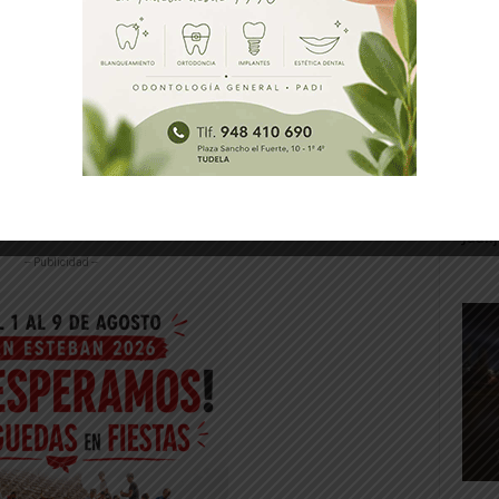
 de Cortes que retire la OPE del
ocan puestos de trabajo solo para hombres.
ria que vulnera la Ley de Igualdad y
amentales de la propia Constitución. Los
rarse esta convocatoria y realizarse
Gig
 principios de igualdad de oportunidades en
Tud
rec
Juan
-- Publicidad --