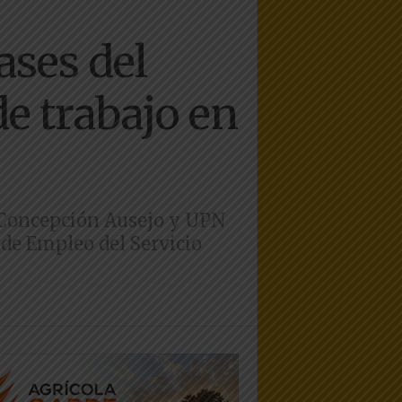
ses del
e trabajo en
 Concepción Ausejo y UPN
 de Empleo del Servicio