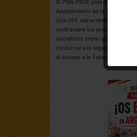
El PSN-PSOE pide a la Alcaldesa
Ayuntamiento en la que se conv
Una OPE claramente discriminato
contraviene los principios fund
socialistas creen que debe reti
conforme a la legalidad y a los
el acceso a la Función Pública.