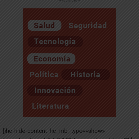
-- Publicidad --
[ihc-hide-content ihc_mb_type=»show»