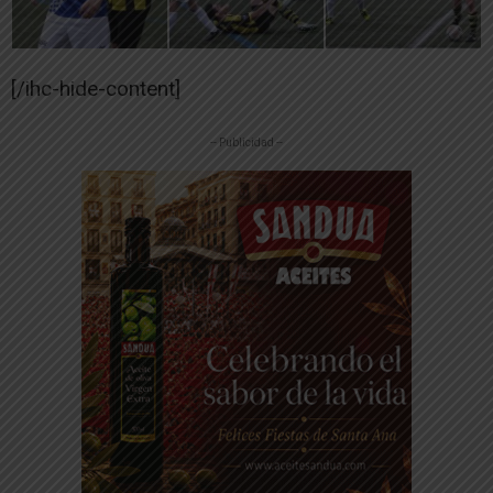
[/ihc-hide-content]
-- Publicidad --