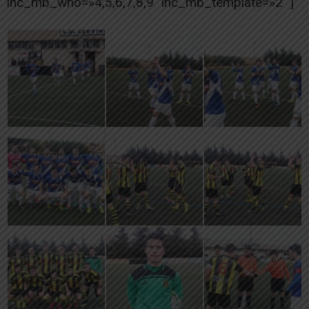
ihc_mb_who=»4,5,6,7,8,9″ ihc_mb_template=»2″ ]