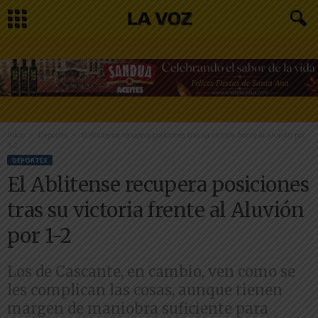
Inicio
Deportes
El Ablitense recupera posiciones tras su victoria frente al Aluvión por
1-2
DEPORTES
El Ablitense recupera posiciones
tras su victoria frente al Aluvión
por 1-2
Los de Cascante, en cambio, ven como se
les complican las cosas, aunque tienen
margen de maniobra suficiente para