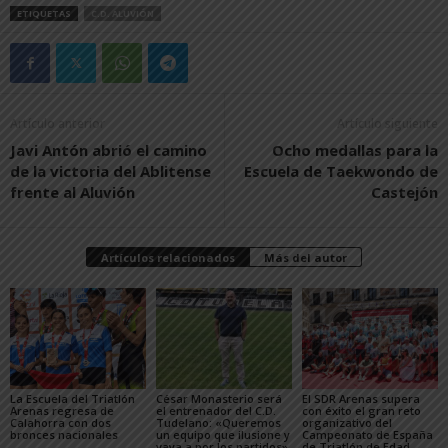
ETIQUETAS
C.D. ALUVIÓN
Artículo anterior
Artículo siguiente
Javi Antón abrió el camino
Ocho medallas para la
de la victoria del Ablitense
Escuela de Taekwondo de
frente al Aluvión
Castejón
Artículos relacionados
Más del autor
La Escuela del Triatlón
César Monasterio será
El SDR Arenas supera
Arenas regresa de
el entrenador del C.D.
con éxito el gran reto
Calahorra con dos
Tudelano: «Queremos
organizativo del
bronces nacionales
un equipo que ilusione y
Campeonato de España
vaya a por los partidos»
de Triatlón de Edad