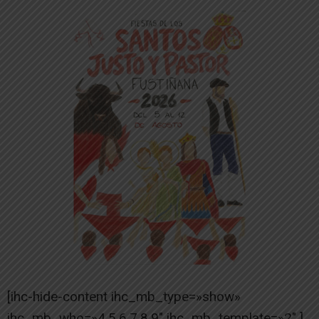
[ihc-hide-content ihc_mb_type=»show»
ihc_mb_who=»4,5,6,7,8,9″ ihc_mb_template=»2″ ]