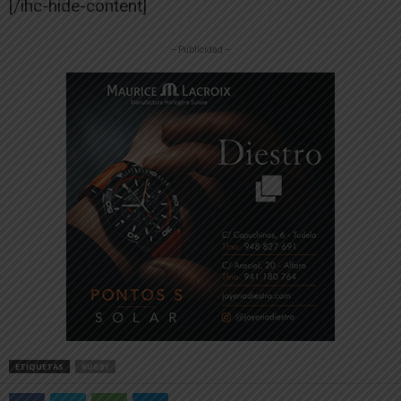
[/ihc-hide-content]
-- Publicidad --
ETIQUETAS
RUGBY