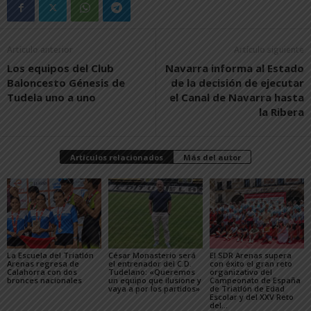
Artículo anterior
Artículo siguiente
Los equipos del Club
Navarra informa al Estado
Baloncesto Génesis de
de la decisión de ejecutar
Tudela uno a uno
el Canal de Navarra hasta
la Ribera
Artículos relacionados
Más del autor
La Escuela del Triatlón
César Monasterio será
El SDR Arenas supera
Arenas regresa de
el entrenador del C.D.
con éxito el gran reto
Calahorra con dos
Tudelano: «Queremos
organizativo del
bronces nacionales
un equipo que ilusione y
Campeonato de España
vaya a por los partidos»
de Triatlón de Edad
Escolar y del XXV Reto
del...