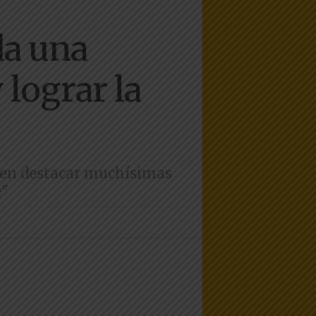
da una
 lograr la
eden destacar muchísimas
e"