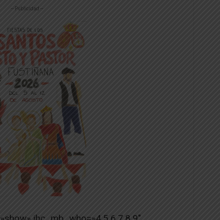
-- Publicidad --
=»show» ihc_mb_who=»4,5,6,7,8,9″