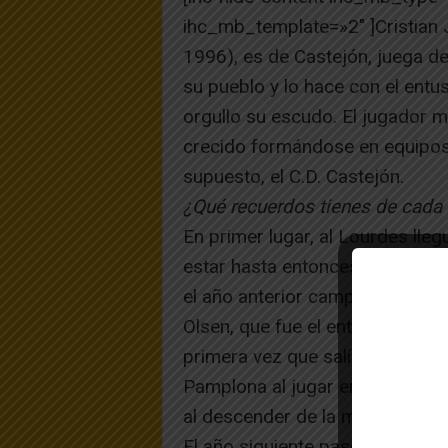
ihc_mb_template=»2″ ]Cristian 
1996), es de Castejón, juega de
su pueblo y lo hace con el ent
orgullo su escudo. El jugador m
crecido formándose en equipos 
supuesto, el C.D. Castejón.
¿Qué recuerdos tienes de cada 
En primer lugar, al Lourdes lle
estar hasta entonces en el equi
el año anterior campeones en n
Olsen, que fue el entrenador du
primera vez que salía del puebl
Pamplona al jugar en la Liga C
al descender de la misma.
El año siguiente pasé a jugar a