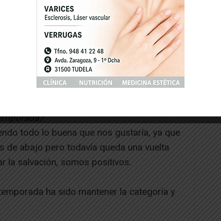
o mejor de la Ribera. Ese año quedamos en
sificación e incluso pasamos de ronda en la
 a jugar a Lezama contra los mejores de la
 una temporada inmejorable e inolvidable.
 jugué una temporada de juveniles de la que
ades, y para finalizar, llevo cuatro años
 en el que estoy muy a gusto.
temporada?
endo todo lo buena que nos gustaría, ya que
 de abajo pero todavía queda una vuelta
r la salvación, somos positivos.
a temporada ha sido mantener la categoría y