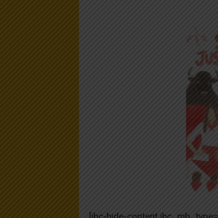
[ihc-hide-content ihc_mb_type