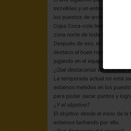
increíbles y un entrenador de l
los puestos de arriba de la cla
Copa Coca-cola teniendo que ir
zona norte de toda España. Fue
Después de eso, en el Tudelano
destaco el buen royo y las amist
jugando en el equipo del pueblo
¿Qué destacarías de la actual 
La temporada actual no está si
estamos metidos en los puestos
para poder sacar puntos y logra
¿Y el objetivo?
El objetivo desde el inicio de l
estamos luchando por ello.