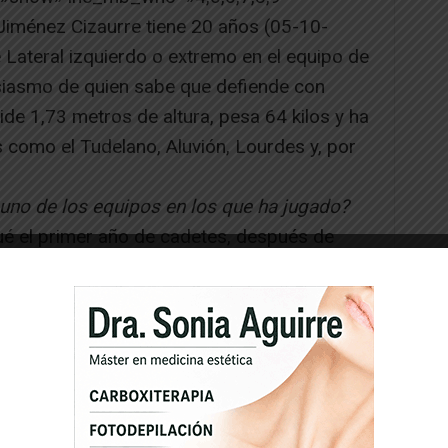
Jiménez Cizaurre tiene 20 años (05-10-
 Lateral izquierdo o extremo en el equipo de
usiasmo de quien sabe que defiende con
ide 1,73 metros de altura, pesa 64 kilos y ha
como el Tudelano, Aluvión, Lourdes y, por
uno de los equipos en los que ha jugado?
gué el primer año de cadetes, después de
po del pueblo, el Castejón, y haber quedado
uestra liga. Llegué de la mano de Germán
rante una temporada bonita, ya que era la
o y competía contra los equipos de
adete Navarra, aunque también un poco triste
l Aluvión, un equipo con unos jugadores