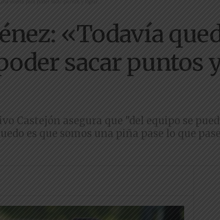
na vuelta para poder sacar puntos y lograr...
ménez: «Todavía que
poder sacar puntos y
tivo Castejón asegura que "del equipo se pu
quedo es que somos una piña pase lo que pas