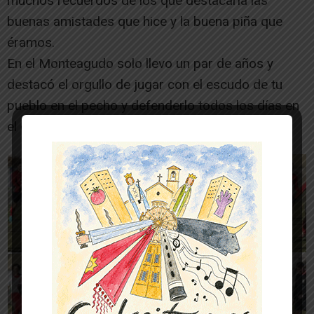
muchos recuerdos de los que destacaría las
buenas amistades que hice y la buena piña que
éramos.
En el Monteagudo solo llevo un par de años y
destacó el orgullo de jugar con el escudo de tu
pueblo en el pecho y defenderlo todos los días en
el campo.