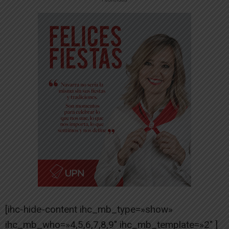
[ihc-hide-content ihc_mb_type=»show»
ihc_mb_who=»4,5,6,7,8,9″ ihc_mb_template=»2″ ]