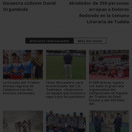
Encuesta ciclismo David
Alrededor de 350 personas
Orgambide
arropan a Dolores
Redondo en la Semana
Literaria de Tudela
Artículos relacionados
Más del autor
La Escuela del Triatlón
César Monasterio será
El SDR Arenas supera
Arenas regresa de
el entrenador del C.D.
con éxito el gran reto
Calahorra con dos
Tudelano: «Queremos
organizativo del
bronces nacionales
un equipo que ilusione y
Campeonato de España
vaya a por los partidos»
de Triatlón de Edad
Escolar y del XXV Reto
del...