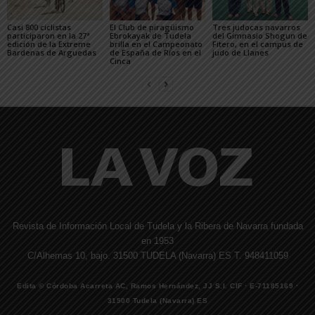
Casi 800 ciclistas
El Club de piragüismo
Tres judocas navarros
participaron en la 27ª
Ebrokayak de Tudela
del Gimnasio Shogun de
edición de la Extreme
brilla en el Campeonato
Fitero, en el campus de
Bardenas de Arguedas
de España de Ríos en el
judo de Llanes
Cinca
Revista de Información Local de Tudela y la Ribera de Navarra fundada
en 1953
C/Alhemas 10, bajo. 31500 TUDELA (Navarra) ES T. 948411059
Edita © Córdoba Acarreta AC, Ramos Hernández, JJ S.I. CIF · E-71185169 ·
31500 Tudela (Navarra) ES