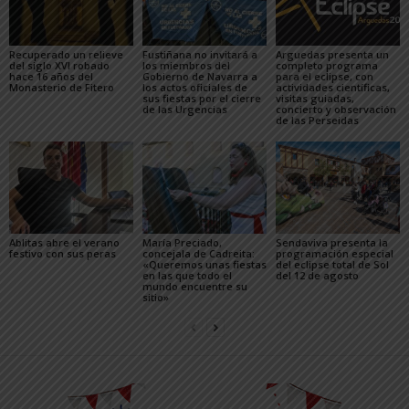
Recuperado un relieve
Fustiñana no invitará a
Arguedas presenta un
del siglo XVI robado
los miembros del
completo programa
hace 16 años del
Gobierno de Navarra a
para el eclipse, con
Monasterio de Fitero
los actos oficiales de
actividades científicas,
sus fiestas por el cierre
visitas guiadas,
de las Urgencias
concierto y observación
de las Perseidas
Ablitas abre el verano
María Preciado,
Sendaviva presenta la
festivo con sus peras
concejala de Cadreita:
programación especial
«Queremos unas fiestas
del eclipse total de Sol
en las que todo el
del 12 de agosto
mundo encuentre su
sitio»