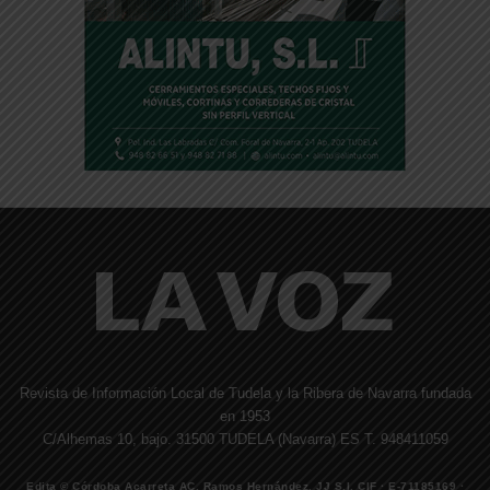
Revista de Información Local de Tudela y la Ribera de Navarra fundada
en 1953
C/Alhemas 10, bajo. 31500 TUDELA (Navarra) ES T. 948411059
Edita © Córdoba Acarreta AC, Ramos Hernández, JJ S.I. CIF · E-71185169 ·