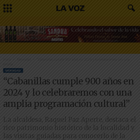
Inicio
Merindad
“Cabanillas cumple 900 años en 2024 y lo celebraremos con una
amplia...
MERINDAD
“Cabanillas cumple 900 años en
2024 y lo celebraremos con una
amplia programación cultural”
La alcaldesa, Raquel Paz Aperte, destaca el
rico patrimonio histórico de la localidad y
las visitas guiadas para conocerlo de la