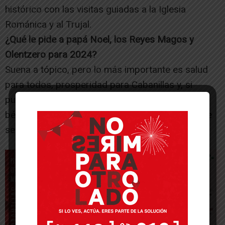
histórico con las visitas guiadas a la Iglesia
Románica y al Trujal.
¿Qué le pide a papá Noel, los Reyes Magos y
Olentzero para 2024?
Suena a tópico, pero lo más importante es salud
para todos, prosperidad para Cabanillas y, si
pudiera ser, Paz para que acaben los conflictos
bélicos y sociales que han marcado este año que
se acaba.