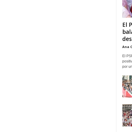
El 
bal
des
Ana 
El PS
positi
por un