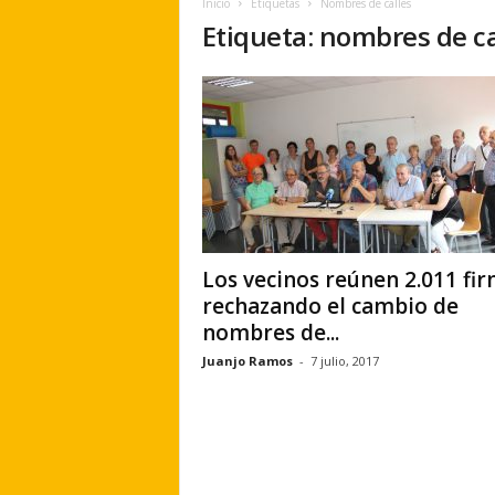
Inicio
Etiquetas
Nombres de calles
e
Etiqueta: nombres de ca
r
a
.
e
s
Los vecinos reúnen 2.011 fi
rechazando el cambio de
nombres de...
Juanjo Ramos
-
7 julio, 2017