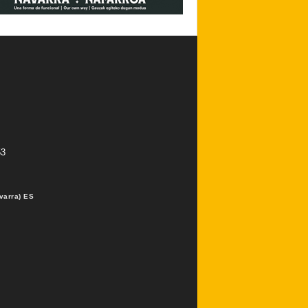
53
varra) ES