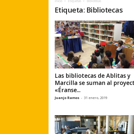
Inicio
Etiquetas
Bibliotecas
e
Etiqueta: Bibliotecas
r
a
.
e
s
Las bibliotecas de Ablitas y
Marcilla se suman al proyec
«Éranse...
Juanjo Ramos
-
31 enero, 2019