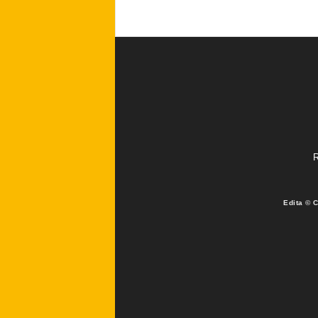
R
Edita © 