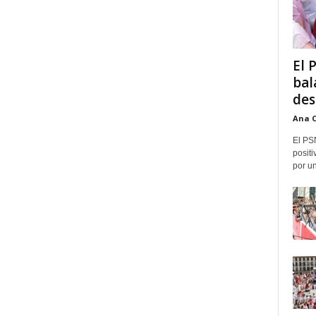
El 
bal
des
Ana 
El PS
positi
por un