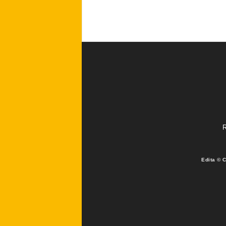
R
Edita © 