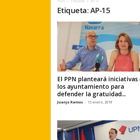
Inicio
Etiquetas
AP-15
e
Etiqueta: AP-15
r
a
.
e
s
El PPN planteará iniciativas
los ayuntamiento para
defender la gratuidad...
Juanjo Ramos
-
15 enero, 2019