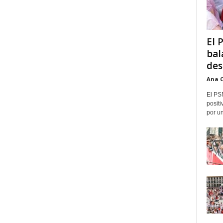
El 
bal
des
Ana 
El PS
positi
por un