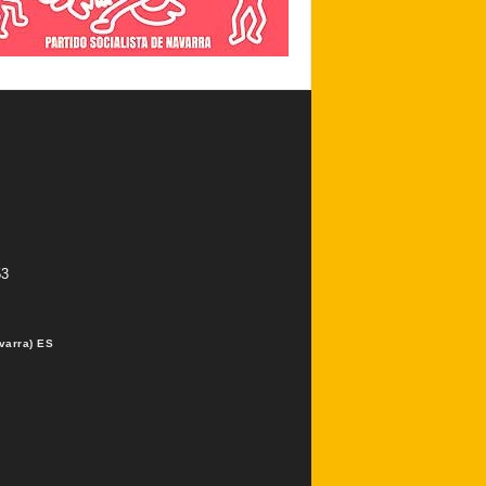
53
varra) ES