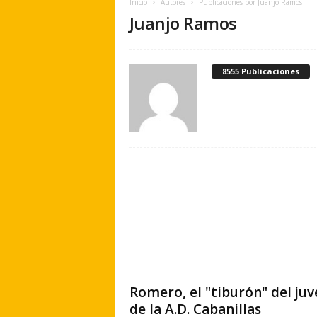
Inicio
Autores
Publicaciones por Juanjo Ramos
e
Juanjo Ramos
r
a
.
e
8555 Publicaciones
s
Romero, el "tiburón" del juv
de la A.D. Cabanillas