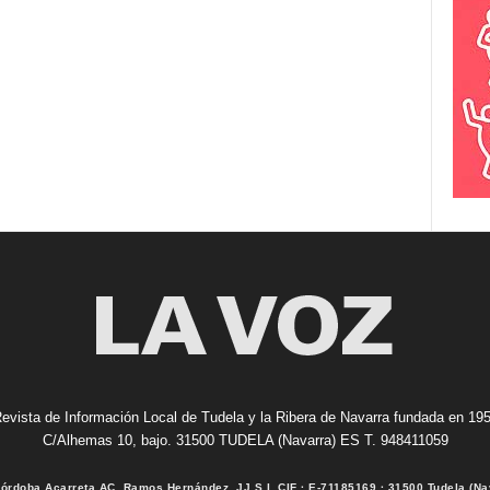
evista de Información Local de Tudela y la Ribera de Navarra fundada en 19
C/Alhemas 10, bajo. 31500 TUDELA (Navarra) ES T. 948411059
Córdoba Acarreta AC, Ramos Hernández, JJ S.I. CIF · E-71185169 · 31500 Tudela (Na