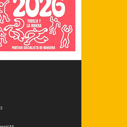
53
varra) ES