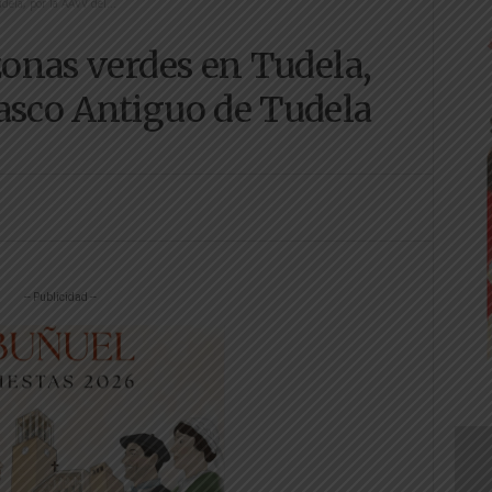
dela, por la AAVV del...
zonas verdes en Tudela,
asco Antiguo de Tudela
-- Publicidad --