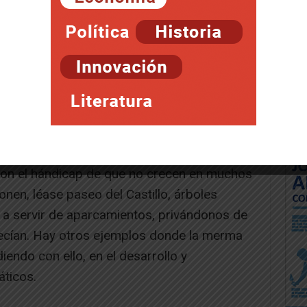
lazas y calles se ven siempre afectadas por
nstrucción. Pondremos ejemplos como, la
 de la Misericordia, Paseo del Castillo, Paseo
errerías, Paseo de los tilos, plaza del
empla en los diferentes proyectos, el debido
ines existentes.
 que hay que destruir, es más, en algunos
con el hándicap de que no crecen en muchos
onen, léase paseo del Castillo, árboles
 a servir de aparcamientos, privándonos de
recían. Hay otros ejemplos donde la merma
iendo con ello, en el desarrollo y
áticos.