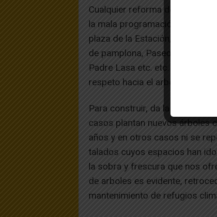
Cualquier reforma de nuestra p
la mala programación en su co
plaza de la Estación, la Avenida
de pamplona, Paseo del Prado, H
Padre Lasa etc. etc. No se cont
respeto hacia el arbolado y jard
Para construir, da la impresión
casos plantan nuevos árboles 
años y en otros casos ni se rep
talados cuyos espacios han ido
la sobra y frescura que nos of
de arboles es evidente, retroced
mantenimiento de refugios clim