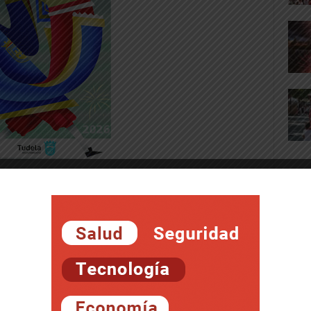
nder, no es en la actualidad el mejor
ndicábamos, es más y aun entendiendo la
cción de esta ciudad, creemos que el trato
rbóreo, es equivocado, interesado y mal