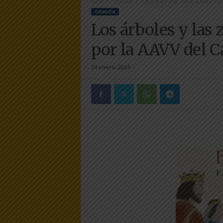
Inicio
Opinión
Los árboles y las zonas verdes en Tu
e
OPINIÓN
r
Los árboles y las 
a
.
por la AAVV del C
e
s
24 enero, 2024