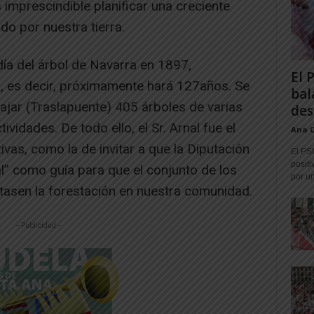
s imprescindible planificar una creciente
o por nuestra tierra.
día del árbol de Navarra en 1897,
El 
, es decir, próximamente hará 127años. Se
bal
ajar (Traslapuente) 405 árboles de varias
des
vidades. De todo ello, el Sr. Arnal fue el
Ana 
tivas, como la de invitar a que la Diputación
El PS
positi
tal” como guía para que el conjunto de los
por un
asen la forestación en nuestra comunidad.
-- Publicidad --