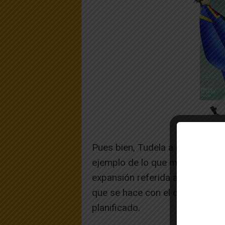
Pues bien, Tudela a nuestro ente
ejemplo de lo que más arriba i
expansión referida a la constru
que se hace con el desarrollo a
planificado.