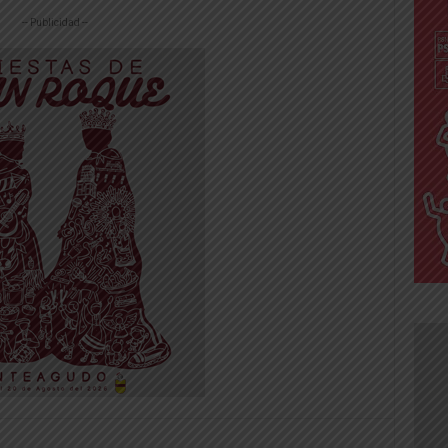
-- Publicidad --