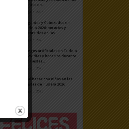
delitos en...
31 julio, 2026
Gigantes y Cabezudos en
Tudela 2026: horarios y
recorridos en las...
25 julio, 2026
Fuegos artificiales en Tudela
2026: días y horarios durante
las Fiestas...
24 julio, 2026
Qué hacer con niños en las
Fiestas de Tudela 2026
23 julio, 2026