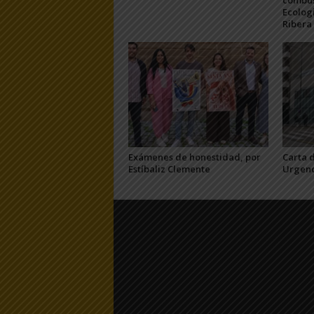
combus
Ecologi
Ribera
Exámenes de honestidad, por
Carta 
Estíbaliz Clemente
Urgenc