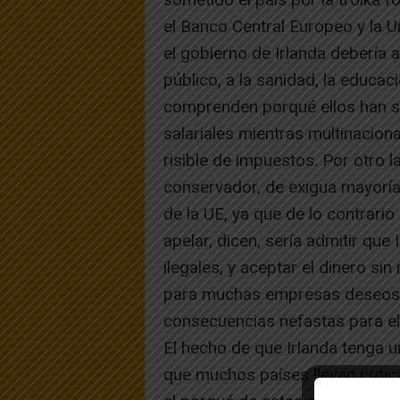
el Banco Central Europeo y la U
el gobierno de Irlanda debería 
público, a la sanidad, la educa
comprenden porqué ellos han s
salariales mientras multinacio
risible de impuestos. Por otro l
conservador, de exigua mayoría)
de la UE, ya que de lo contrario
apelar, dicen, sería admitir que
ilegales, y aceptar el dinero si
para muchas empresas deseosas 
consecuencias nefastas para el
El hecho de que Irlanda tenga 
que muchos países llevan critic