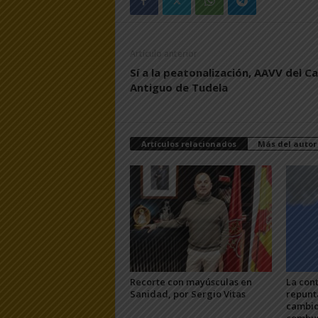
Artículo anterior
Sí a la peatonalización, AAVV del C
Antiguo de Tudela
Artículos relacionados
Más del autor
Recorte con mayúsculas en
La con
Sanidad, por Sergio Vitas
repunt
cambio