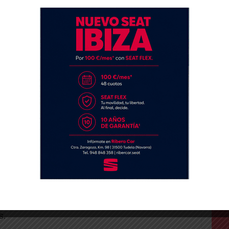
ro hay que entender también que el tener un
algo ilegal o delictivo, y es una de las
ta nación, una pequeña isla, para atraer
astante peliagudo, y en el que hay que
n pocos ya los irlandeses, entre ellos
empiezan a decir que quizás Irlanda debería
a UE, al igual que lo han hecho sus vecinos
sto de una estrategia de la Unión Europea
a empresas en todos los países? Esa es la
 hoy muchos irlandeses.
stieron estas ventajas ilegales a Apple, una
no irlandés, como la mayoría de gobiernos en
multinacionales y las grandes corporaciones
s.