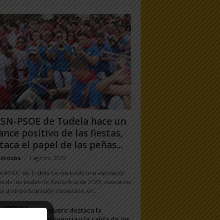
PSN-PSOE de Tudela hace un
ance positivo de las fiestas,
taca el papel de las peñas...
Córdoba
-
1 agosto, 2026
N-PSOE de Tudela ha realizado una valoración
va de las fiestas de Santa Ana de 2026, marcadas
a gran participación ciudadana, un...
Toquero destaca la
convivencia y la caída de los