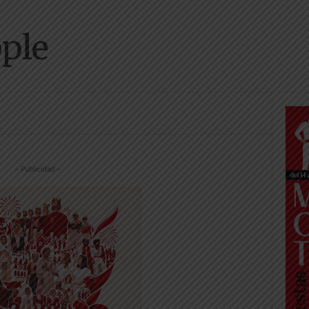
pple
-- Publicidad --