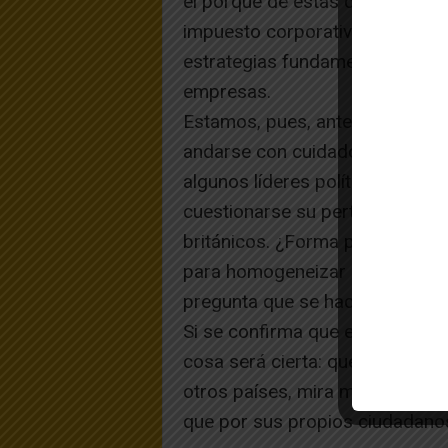
el porqué de estas críticas. Pe
impuesto corporativo bajo no es 
estrategias fundamentales de es
empresas.
Estamos, pues, ante un asunto b
andarse con cuidado, pues no so
algunos líderes políticos, que 
cuestionarse su pertenencia a l
británicos. ¿Forma parte todo e
para homogeneizar el impuesto 
pregunta que se hacen a día de
Si se confirma que en efecto exi
cosa será cierta: que el gobier
otros países, mira más por las 
que por sus propios ciudadano