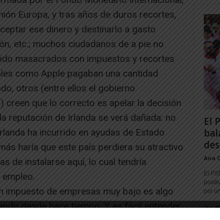
nión Europa, y tras años de duros recortes,
aceptar ese dinero y destinarlo a gasto
ción, etc.; muchos ciudadanos de a pie no
ido masacrados con impuestos y recortes
nales como Apple pagaban una cantidad
ado, otros (entre ellos el gobierno
 creen que lo correcto es apelar la decisión
 la reputación de Irlanda se verá dañada: no
El 
bal
 Irlanda ha incurrido en ayudas de Estado
des
n más haría que este país perdiera su atractivo
Ana 
de instalarse aquí, lo cual tendría
El PS
 empleo.
positi
un impuesto de empresas muy bajo es algo
por un
ando desde hace tiempo. Y es fácil entender