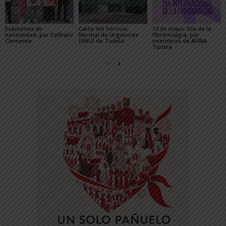
Exámenes de
Carta del Servicio
12 de mayo: Día de la
honestidad, por Estíbaliz
Normal de Urgencias
fibromialgia, por
Clemente
(SNU) de Tudela
miembros de AFINA
Tudela