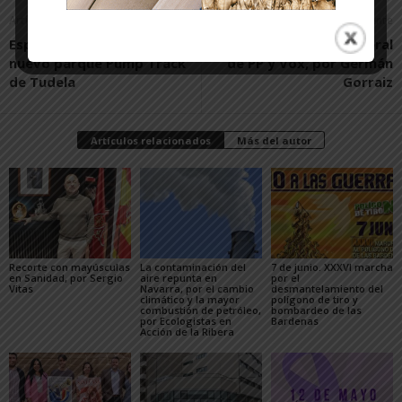
Artículo anterior
Artículo siguiente
Espectacular acogida al
La democracia no liberal
nuevo parque Pump Track
de PP y Vox, por Germán
de Tudela
Gorraiz
Artículos relacionados
Más del autor
Recorte con mayúsculas
La contaminación del
7 de junio. XXXVI marcha
en Sanidad, por Sergio
aire repunta en
por el
Vitas
Navarra, por el cambio
desmantelamiento del
climático y la mayor
polígono de tiro y
combustión de petróleo,
bombardeo de las
por Ecologistas en
Bardenas
Acción de la Ribera