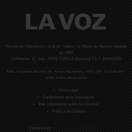
Revista de Información Local de Tudela y la Ribera de Navarra fundada
en 1953
C/Alhemas 10, bajo. 31500 TUDELA (Navarra) ES T. 948411059
Edita © Córdoba Acarreta AC, Ramos Hernández, JJ S.I. CIF · E-71185169 ·
31500 Tudela (Navarra) ES
Aviso Legal
Condiciones de la Suscripción
Más Información sobre las Cookies
Política de Cookies
Contáctanos:
direccion@lavozdelaribera.es