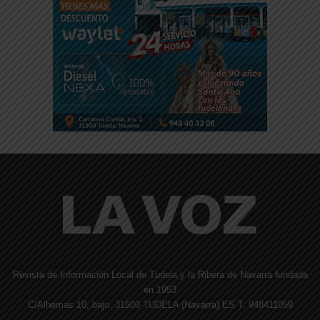
Revista de Información Local de Tudela y la Ribera de Navarra fundada
en 1953
C/Alhemas 10, bajo. 31500 TUDELA (Navarra) ES T. 948411059