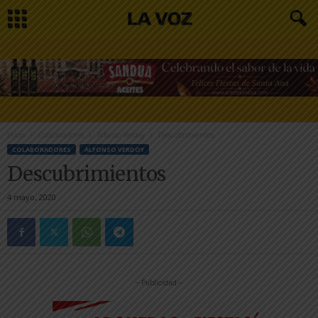
Inicio
Colaboradores
Alfonso Verdoy
Descubrimientos
COLABORADORES
ALFONSO VERDOY
Descubrimientos
4 mayo, 2020
-- Publicidad --