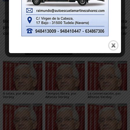
Artículo anterior
Artículo siguiente
Biciclistas de Corella
La celebración de Santa
propone medidas ante el
Quiteria tendrá que
coronavirus
esperar
Artículos relacionados
Más del autor
A solas, por Alfonso
Tiempos libres, por
La conversación, por
Verdoy
Alfonso Verdoy
Alfonso Verdoy