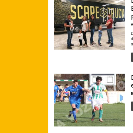
A
D
d
d
R