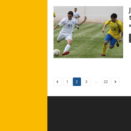
R
...
1
2
3
22