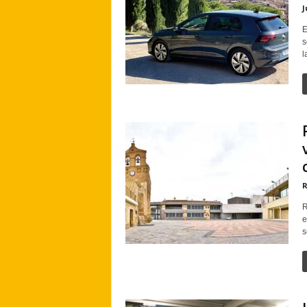
J
E
s
l
R
R
e
s