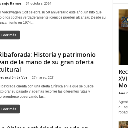
uanjo Ramos
-
31 octubre, 2024
l Volkswagen Golf celebra su 50 aniversario este año, un hito que
olo los coches verdaderamente icónicos pueden alcanzar. Desde su
anzamiento en 1974,...
Leer más
Ribaforada: Historia y patrimonio
van de la mano de su gran oferta
cultural
Rec
XVI
edacción La Voz
-
27 marzo, 2021
Mon
ibaforada cuenta con una oferta turística en la que se puede
xplorar su pasado y además recorrer las diferentes rutas y
Ana 
orprenderse observando las...
Agente
d’Esq
Leer más
robad