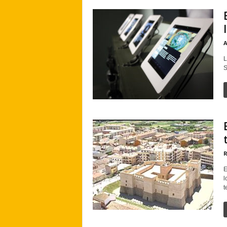
A
L
S
R
E
l
t