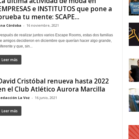
La última actividad de moda en
EMPRESAS e INSTITUTOS que pone a
prueba tu mente: SCAPE...
na Córdoba
-
16 noviembre, 2021
espués de realizar juntos varios Escape Rooms, estas dos familias
e amigos decidieron en diciembre que querían hacer algo grande,
iferente y que, sin...
Leer más
David Cristóbal renueva hasta 2022
en el Club Atlético Aurora Marcilla
edacción La Voz
-
16 junio, 2021
Leer más