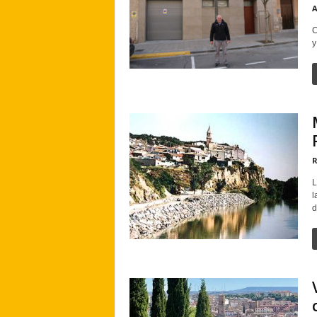
A
C
y
R
L
l
d