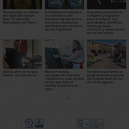
Recuperado un relieve
Fustiñana no invitará a
Arguedas presenta un
del siglo XVI robado
los miembros del
completo programa
hace 16 años del
Gobierno de Navarra a
para el eclipse, con
Monasterio de Fitero
los actos oficiales de
actividades científicas,
sus fiestas por el cierre
visitas guiadas,
de las Urgencias
concierto y observación
de las Perseidas
Ablitas abre el verano
María Preciado,
Sendaviva presenta la
festivo con sus peras
concejala de Cadreita:
programación especial
«Queremos unas fiestas
del eclipse total de Sol
en las que todo el
del 12 de agosto
mundo encuentre su
sitio»